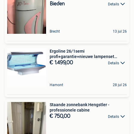
Bieden
Details
Brecht
13 jul 26
Ergoline 26/1semi
profi+garantie+nieuwe lampenset
+levering
€ 1.499,00
Details
Hamont
28 jul 26
Staande zonnebank Hengstler -
professionele cabine
€ 750,00
Details