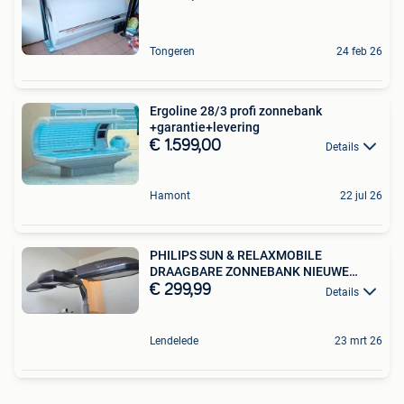
Tongeren
24 feb 26
Ergoline 28/3 profi zonnebank
+garantie+levering
€ 1.599,00
Details
Hamont
22 jul 26
PHILIPS SUN & RELAXMOBILE
DRAAGBARE ZONNEBANK NIEUWE
LAMPEN
€ 299,99
Details
Lendelede
23 mrt 26