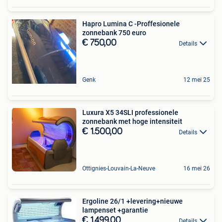
Hapro Lumina C -Proffesionele
zonnebank 750 euro
€ 750,00
Details
Genk
12 mei 25
Luxura X5 34SLI professionele
zonnebank met hoge intensiteit
€ 1.500,00
Details
Ottignies-Louvain-La-Neuve
16 mei 26
Ergoline 26/1 +levering+nieuwe
lampenset +garantie
€ 1.499,00
Details