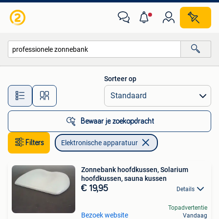
Elektronische apparatuur
Sorteer op
Alle afstanden…
Bewaar je zoekopdracht
Filters
Elektronische apparatuur
Zonnebank hoofdkussen, Solarium
hoofdkussen, sauna kussen
€ 19,95
Details
Topadvertentie
Bezoek website
Vandaag