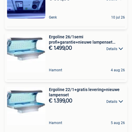
Genk
10 jul 26
Ergoline 26/1semi
profi+garantie+nieuwe lampenset
+levering
€ 1.499,00
Details
Hamont
4 aug 26
Ergoline 22/1+gratis levering+nieuwe
lampenset
€ 1.399,00
Details
Hamont
5 aug 26