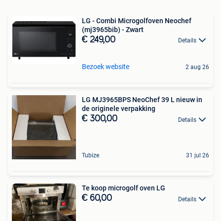
LG - Combi Microgolfoven Neochef
(mj3965bib) - Zwart
€ 249,00
Details
Bezoek website
2 aug 26
LG MJ3965BPS NeoChef 39 L nieuw in
de originele verpakking
€ 300,00
Details
Tubize
31 jul 26
Te koop microgolf oven LG
€ 60,00
Details