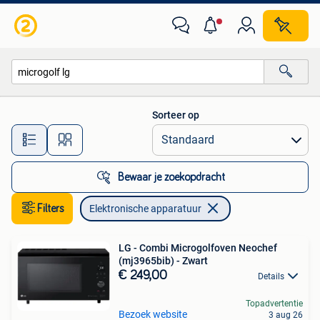
Elektronische apparatuur
Sorteer op
Alle afstanden…
Bewaar je zoekopdracht
Filters
Elektronische apparatuur
LG - Combi Microgolfoven Neochef
(mj3965bib) - Zwart
€ 249,00
Details
Topadvertentie
Bezoek website
3 aug 26