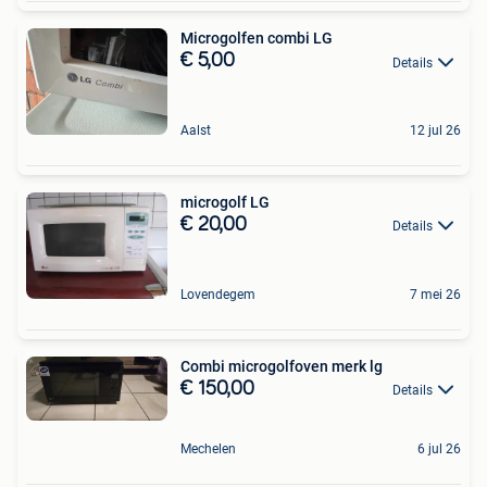
Microgolfen combi LG
€ 5,00
Details
Aalst
12 jul 26
microgolf LG
€ 20,00
Details
Lovendegem
7 mei 26
Combi microgolfoven merk lg
€ 150,00
Details
Mechelen
6 jul 26