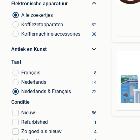
Elektronische apparatuur
Alle zoekertjes
Koffiezetapparaten
32
Koffiemachine-accessoires
38
Antiek en Kunst
Taal
Français
8
Nederlands
14
Nederlands & Français
22
Conditie
Nieuw
56
Refurbished
1
Zo goed als nieuw
4