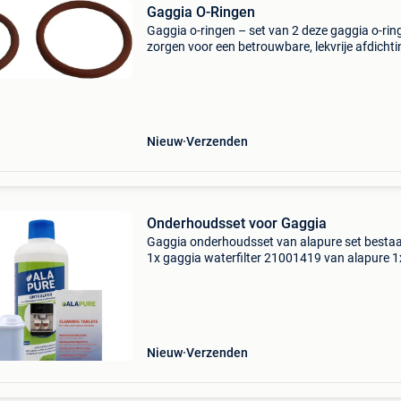
Gaggia O-Ringen
Gaggia o-ringen – set van 2 deze gaggia o-rin
zorgen voor een betrouwbare, lekvrije afdichti
het interne circuit van jouw gaggia koffiemach
Ze voorkomen drukverlies, lekkage en slijtage 
Nieuw
Verzenden
Onderhoudsset voor Gaggia
Gaggia onderhoudsset van alapure set bestaat
1x gaggia waterfilter 21001419 van alapure 1
gaggia reinigingstabletten 21001686 van ala
1x gaggia ontkalker 250ml van alapure ala-c
de alap
Nieuw
Verzenden