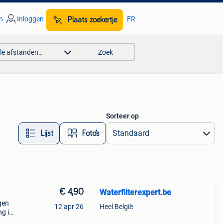
n
Inloggen
FR
Plaats zoekertje
lle afstanden…
Zoek
Sorteer op
Lijst
Foto’s
€ 4,90
Waterfilterexpert.be
gen
12 apr 26
Heel België
ng in
ine.