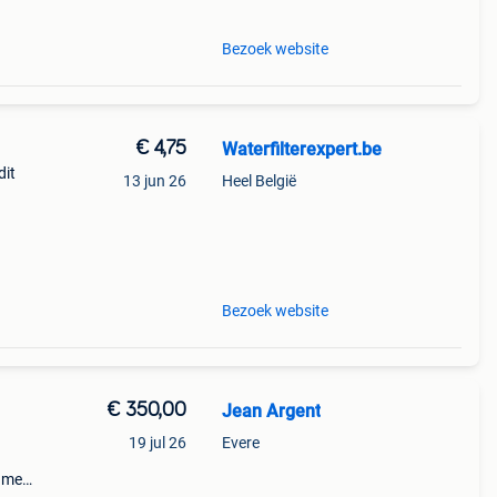
Bezoek website
€ 4,75
Waterfilterexpert.be
dit
13 jun 26
Heel België
t uit
vat 6
Bezoek website
€ 350,00
Jean Argent
19 jul 26
Evere
zame