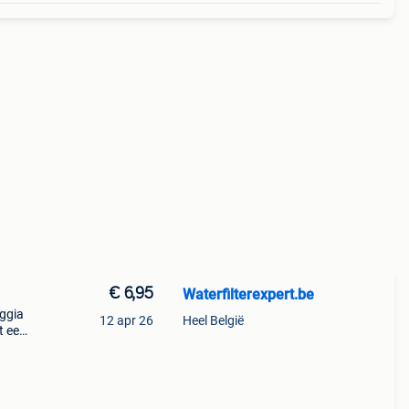
€ 6,95
Waterfilterexpert.be
aggia
12 apr 26
Heel België
t een
ën te
van