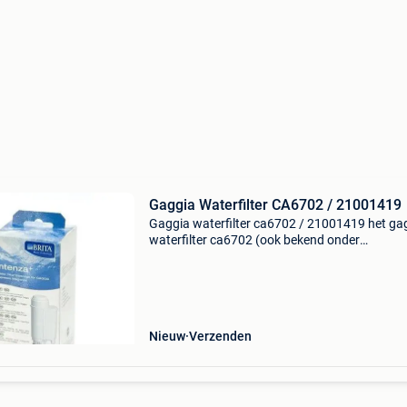
Gaggia Waterfilter CA6702 / 21001419
Gaggia waterfilter ca6702 / 21001419 het ga
waterfilter ca6702 (ook bekend onder
onderdeelnummer 21001419) zorgt voor zuive
kalkarm water in jouw gaggia koffiemachine. 
filter wordt rechtstre
Nieuw
Verzenden