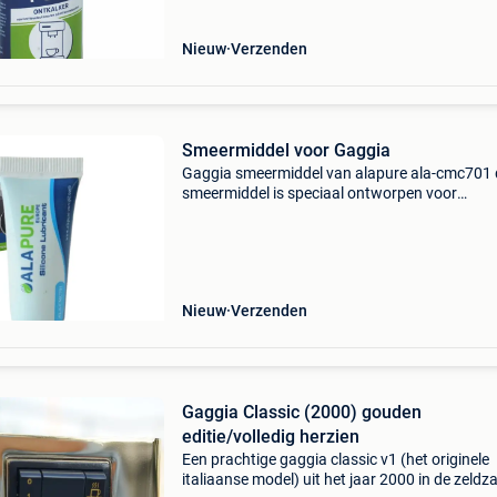
Nieuw
Verzenden
Smeermiddel voor Gaggia
Gaggia smeermiddel van alapure ala-cmc701 
smeermiddel is speciaal ontworpen voor
volautomatische espressomachines en bestaa
voedselveilig siliconenvet. De handige tube be
gram van dit sm
Nieuw
Verzenden
Gaggia Classic (2000) gouden
editie/volledig herzien
Een prachtige gaggia classic v1 (het originele
italiaanse model) uit het jaar 2000 in de zeld