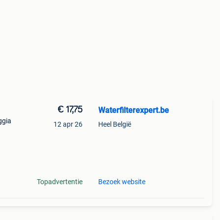
€ 17,75
Waterfilterexpert.be
ggia
12 apr 26
Heel België
r,
Het
Topadvertentie
Bezoek website