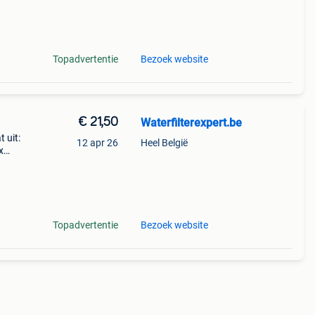
ro
Topadvertentie
Bezoek website
€ 21,50
Waterfilterexpert.be
 uit:
12 apr 26
Heel België
x
pure
mc601
Topadvertentie
Bezoek website