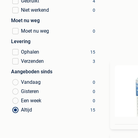
Gebruikt
4
Niet werkend
0
Moet nu weg
Moet nu weg
0
Levering
Ophalen
15
Verzenden
3
Aangeboden sinds
Vandaag
0
Gisteren
0
Een week
0
Altijd
15