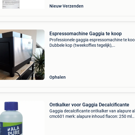
Nieuw
Verzenden
Espressomachine Gaggia te koop
Professionele gaggia espressomachine te koo
Dubbele kop (tweekoffies tegelijk),
melkschuimer/stomer. In heel goede staat. En
ophalen in herentals.
Ophalen
Ontkalker voor Gaggia Decalcificante
Gaggia decalcificante ontkalker van alapure a
cmc601 merk: alapure inhoud flacon: 250 ml
vervangend voor: gaggia decalcificante ontka
gebruiksfrequentie: geadviseerd wordt om uw
apparaten elke m