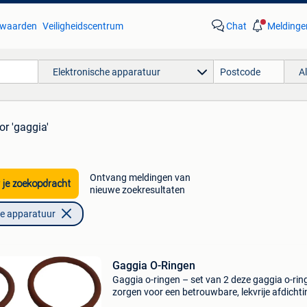
waarden
Veiligheidscentrum
Chat
Meldinge
Elektronische apparatuur
A
or 'gaggia'
Ontvang meldingen van
 je zoekopdracht
nieuwe zoekresultaten
he apparatuur
Gaggia O-Ringen
Gaggia o-ringen – set van 2 deze gaggia o-rin
zorgen voor een betrouwbare, lekvrije afdichti
het interne circuit van jouw gaggia koffiemach