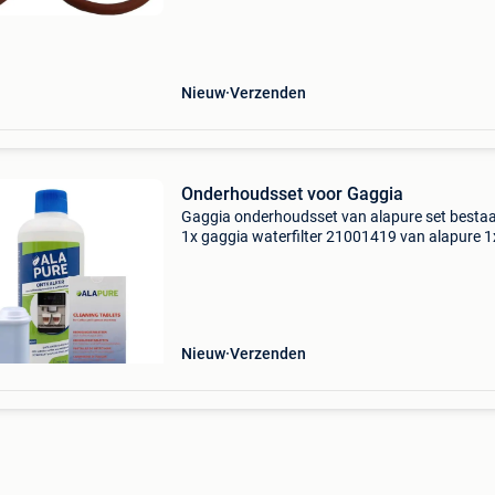
Ze voorkomen drukverlies, lekkage en slijtage 
Nieuw
Verzenden
Onderhoudsset voor Gaggia
Gaggia onderhoudsset van alapure set bestaat
1x gaggia waterfilter 21001419 van alapure 1
gaggia reinigingstabletten 21001686 van ala
1x gaggia ontkalker 250ml van alapure ala-c
de alap
Nieuw
Verzenden