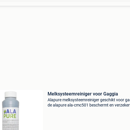
Melksysteemreiniger voor Gaggia
Alapure melksysteemreiniger geschikt voor g
de alapure ala-cmc501 beschermt en verzeker
langdurige properheid door melkvet en bacteri
verwijderen. Het is geschikt voor het reinigen 