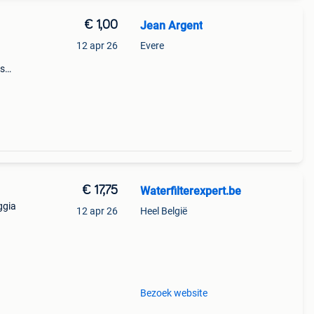
€ 1,00
Jean Argent
12 apr 26
Evere
ts
bber
g met
€ 17,75
Waterfilterexpert.be
ggia
12 apr 26
Heel België
r,
Het
Bezoek website