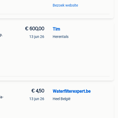
Bezoek website
€ 600,00
Tim
p.
13 jun 26
Herentals
kel
€ 4,50
Waterfilterexpert.be
la-
13 jun 26
Heel België
lker