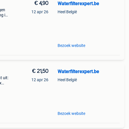
€ 4,90
Waterfilterexpert.be
gen
12 apr 26
Heel België
ng in
ine.
ro
Bezoek website
€ 21,50
Waterfilterexpert.be
 uit:
12 apr 26
Heel België
x
pure
mc601
Bezoek website