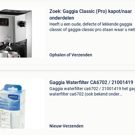
Zoek: Gaggia Classic (Pro) kapot/naar
onderdelen
Heeft u een oude, defecte of lekkende gaggia
classic of gaggia classic pro staan waar u nie
meer mee doet? Gooi hem niet weg! Als liefhe
van espressomachines ben ik momenteel bezi
een perso
Ophalen of Verzenden
Gaggia Waterfilter CA6702 / 21001419
Gaggia waterfilter ca6702 / 21001419 het ga
waterfilter ca6702 (ook bekend onder
onderdeelnummer 21001419) zorgt voor zuive
kalkarm water in jouw gaggia koffiemachine. 
filter wordt rechtstre
Nieuw
Verzenden