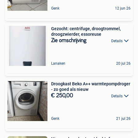
Genk
12 jun 26
Gezocht: centrifuge, droogtrommel,
droogzwierder, essoreuse
Zie omschrijving
Details
Lanaken
20 jul 26
Droogkast Beko A++ warmtepompdroger
- zo goed als nieuw
€ 250,00
Details
Genk
21 jul 26