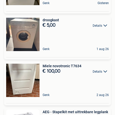
Genk
Gisteren
droogkast
€ 5,00
Details
Genk
1 aug 26
Miele novotronic T7634
€ 100,00
Details
Genk
2 aug 26
AEG - Stapelkit met uittrekbare legplank