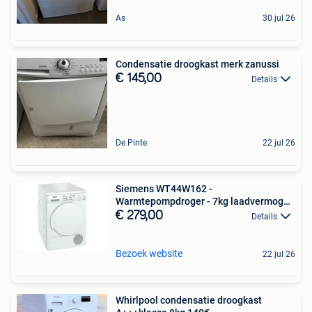
As
30 jul 26
Condensatie droogkast merk zanussi
€ 145,00
Details
De Pinte
22 jul 26
Siemens WT44W162 -
Warmtepompdroger - 7kg laadvermogen
-
€ 279,00
Details
Bezoek website
22 jul 26
Whirlpool condensatie droogkast