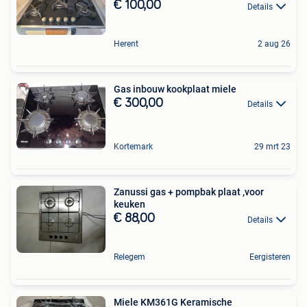
€ 100,00
Details
Herent
2 aug 26
Gas inbouw kookplaat miele
€ 300,00
Details
Kortemark
29 mrt 23
Zanussi gas + pompbak plaat ,voor
keuken
€ 88,00
Details
Relegem
Eergisteren
Miele KM361G Keramische