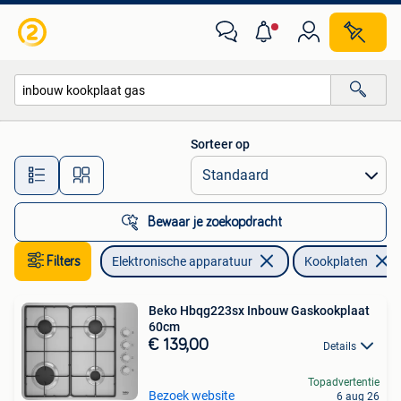
Kookplaten
Sorteer op
Alle afstanden…
Bewaar je zoekopdracht
Filters
Elektronische apparatuur
Kookplaten
Beko Hbqg223sx Inbouw Gaskookplaat
60cm
€ 139,00
Details
Topadvertentie
Bezoek website
6 aug 26