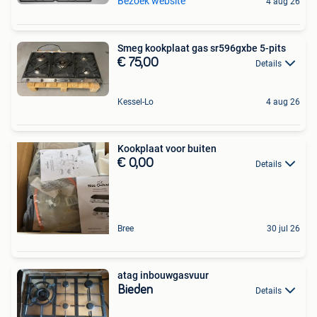
Bezoek website
4 aug 26
Smeg kookplaat gas sr596gxbe 5-pits
€ 75,00
Details
Kessel-Lo
4 aug 26
Kookplaat voor buiten
€ 0,00
Details
Bree
30 jul 26
atag inbouwgasvuur
Bieden
Details