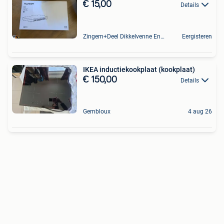
€ 15,00
Details
Zingem+Deel Dikkelvenne En Nederzwalm-Hermelgem
Eergisteren
IKEA inductiekookplaat (kookplaat)
€ 150,00
Details
Gembloux
4 aug 26