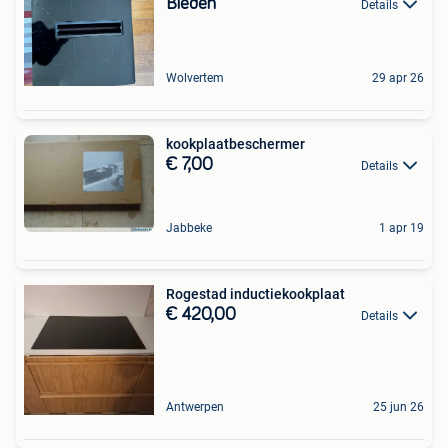
Bieden
Details
Wolvertem
29 apr 26
kookplaatbeschermer
€ 7,00
Details
Jabbeke
1 apr 19
Rogestad inductiekookplaat
€ 420,00
Details
Antwerpen
25 jun 26