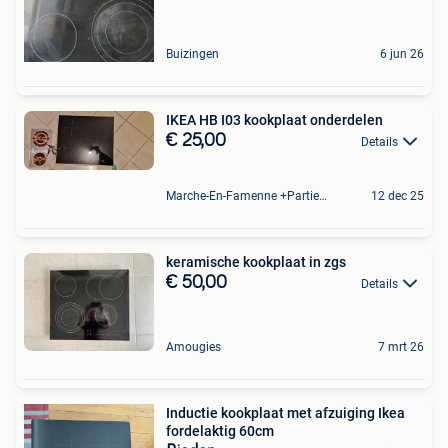
Buizingen
6 jun 26
IKEA HB I03 kookplaat onderdelen
€ 25,00
Details
Marche-En-Famenne +Partie De Baillonville Et Noiseux
12 dec 25
keramische kookplaat in zgs
€ 50,00
Details
Amougies
7 mrt 26
Inductie kookplaat met afzuiging Ikea
fordelaktig 60cm