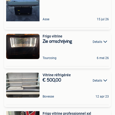
Asse
15 jul 26
Frigo vitrine
Zie omschrijving
Details
Tourcoing
6 mei 26
Vitrine réfrigérée
€ 500,00
Details
Bovesse
12 apr 23
Frigo vitrine professionnel xxl