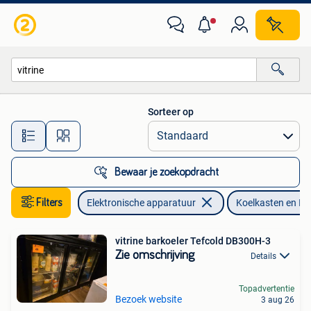
Koelkasten en IJskasten
Sorteer op
Alle afstanden…
Bewaar je zoekopdracht
Filters
Elektronische apparatuur
Koelkasten en IJ
vitrine barkoeler Tefcold DB300H-3
Zie omschrijving
Details
Topadvertentie
Bezoek website
3 aug 26