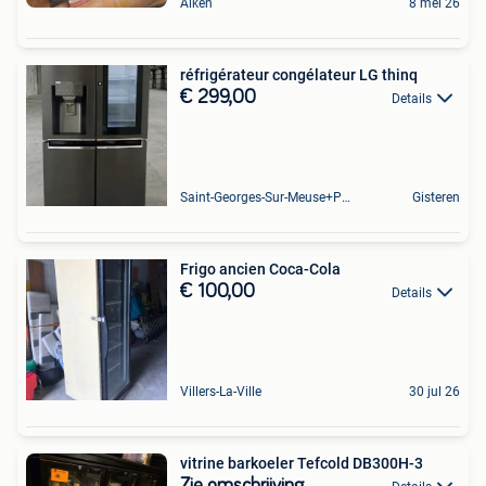
Alken
8 mei 26
réfrigérateur congélateur LG thinq
€ 299,00
Details
Saint-Georges-Sur-Meuse+Partie De Hermalle-Sous-Huy
Gisteren
Frigo ancien Coca-Cola
€ 100,00
Details
Villers-La-Ville
30 jul 26
vitrine barkoeler Tefcold DB300H-3
Zie omschrijving