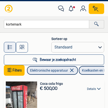
Koelkasten en IJskasten
Sorteer op
Alle afstanden…
Bewaar je zoekopdracht
Filters
Elektronische apparatuur
Koelkasten en IJ
Coca cola frigo
€ 500,00
Details