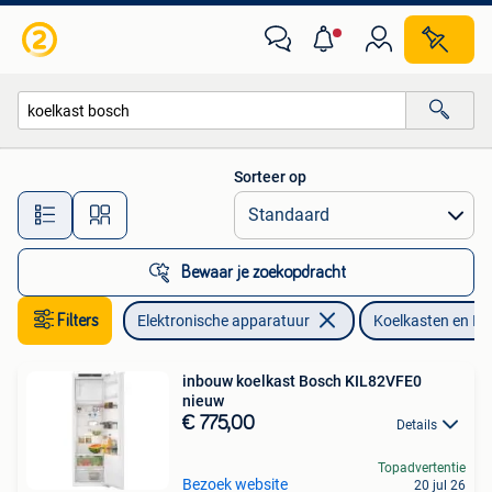
Koelkasten en IJskasten
Sorteer op
Alle afstanden…
Bewaar je zoekopdracht
Filters
Elektronische apparatuur
Koelkasten en IJ
inbouw koelkast Bosch KIL82VFE0
nieuw
€ 775,00
Details
Topadvertentie
Bezoek website
20 jul 26