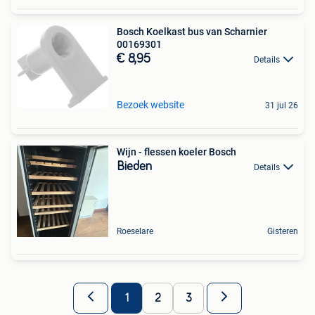
Bosch Koelkast bus van Scharnier
00169301
€ 8,95
Details
Bezoek website
31 jul 26
Wijn - flessen koeler Bosch
Bieden
Details
Roeselare
Gisteren
1
2
3