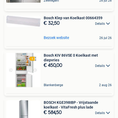
Zwevegem
26 jul 26
Bosch Klep van Koelkast 00664359
€ 32,50
Details
Bezoek website
26 jul 26
Bosch KIV 86VSE 0 Koelkast met
diepvries
€ 450,00
Details
Blankenberge
2 aug 26
BOSCH KGE398IBP - Vrijstaande
koelkast - VitaFresh plus lade
€ 584,50
Details