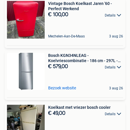
Vintage Bosch Koelkast Jaren '60 -
Perfect Werkend
€ 100,00
Details
Mechelen-Aan-De-Maas
3 aug 26
Bosch KGN34NLEAG -
Koelvriescombinatie - 186 cm - 297L -
No
€ 579,00
Details
Bezoek website
3 aug 26
Koelkast met vriezer bosch cooler
€ 49,00
Details