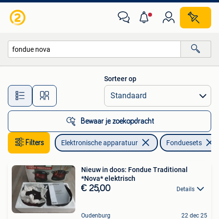
Fonduesets
Sorteer op
Alle afstanden…
Bewaar je zoekopdracht
Filters
Elektronische apparatuur
Fonduesets
Nieuw in doos: Fondue Traditional
*Nova* elektrisch
€ 25,00
Details
Oudenburg
22 dec 25