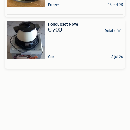
Brussel
16 mrt 25
Fondueset Nova
€ 7,00
Details
Gent
3 jul 26