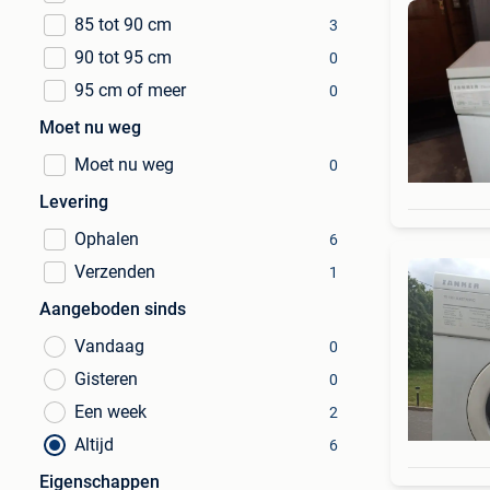
85 tot 90 cm
3
90 tot 95 cm
0
95 cm of meer
0
Moet nu weg
Moet nu weg
0
Levering
Ophalen
6
Verzenden
1
Aangeboden sinds
Vandaag
0
Gisteren
0
Een week
2
Altijd
6
Eigenschappen