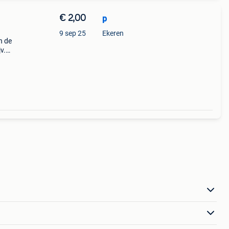
€ 2,00
p
,
9 sep 25
Ekeren
n de
v.
,
e