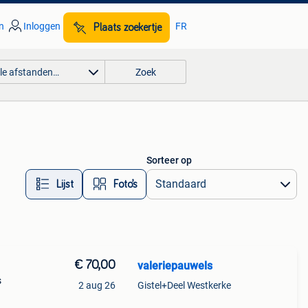
n
Inloggen
FR
Plaats zoekertje
lle afstanden…
Zoek
Sorteer op
Lijst
Foto’s
€ 70,00
valeriepauwels
s
2 aug 26
Gistel+Deel Westkerke