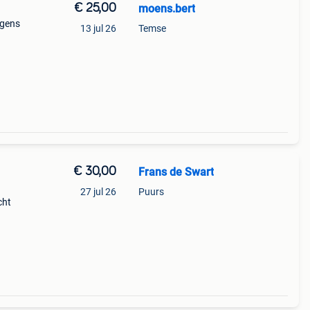
€ 25,00
moens.bert
egens
13 jul 26
Temse
€ 30,00
Frans de Swart
27 jul 26
Puurs
cht