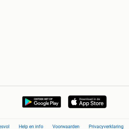
esvol
Help en info
Voorwaarden
Privacyverklaring