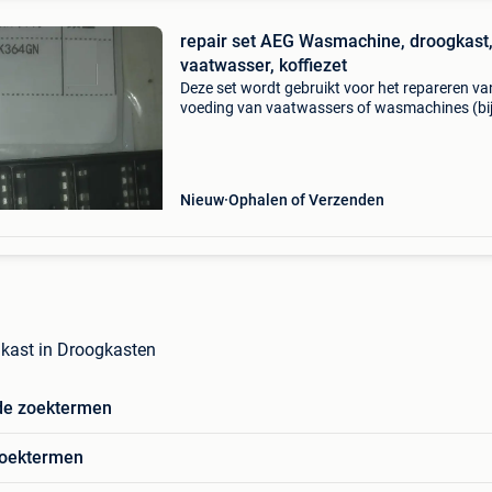
repair set AEG Wasmachine, droogkast
vaatwasser, koffiezet
Deze set wordt gebruikt voor het repareren va
voeding van vaatwassers of wasmachines (bij
Aeg lavatherm, elektrolux, zanker of whirlpool)
wasdrogers en koffiezetapparaten van divers
fabrikante
Nieuw
Ophalen of Verzenden
kast in Droogkasten
de zoektermen
zoektermen