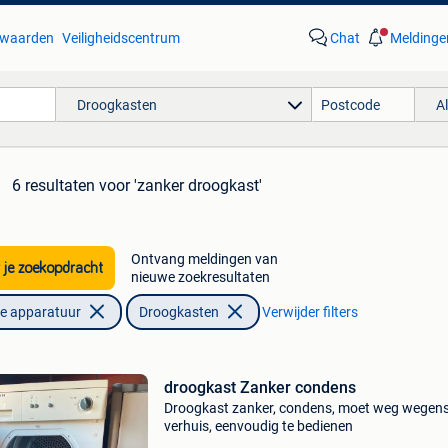
waarden
Veiligheidscentrum
Chat
Meldinge
Droogkasten
A
6 resultaten
voor 'zanker droogkast'
Ontvang meldingen van
 je zoekopdracht
nieuwe zoekresultaten
he apparatuur
Droogkasten
Verwijder filters
droogkast Zanker condens
Droogkast zanker, condens, moet weg wegen
verhuis, eenvoudig te bedienen