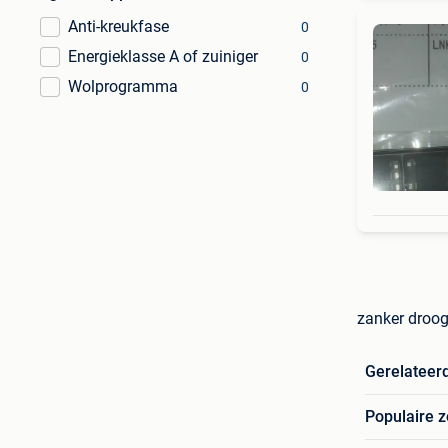
Anti-kreukfase
0
Energieklasse A of zuiniger
0
Wolprogramma
0
zanker droog
Gerelateer
Populaire 