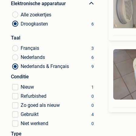
Elektronische apparatuur
Alle zoekertjes
Droogkasten
6
Taal
Français
3
Nederlands
6
Nederlands & Français
9
Conditie
Nieuw
1
Refurbished
0
Zo goed als nieuw
0
Gebruikt
4
Niet werkend
0
Type