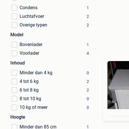
Condens
1
Luchtafvoer
2
Overige typen
2
Model
Bovenlader
1
Voorlader
4
Inhoud
Minder dan 4 kg
0
4 tot 6 kg
2
6 tot 8 kg
2
8 tot 10 kg
0
10 kg of meer
0
Hoogte
Minder dan 85 cm
1