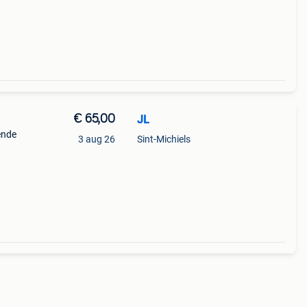
€ 65,00
JL
ende
3 aug 26
Sint-Michiels