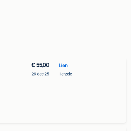
€ 55,00
Lien
29 dec 25
Herzele