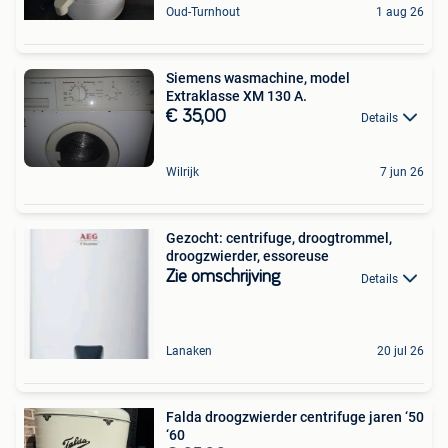
Oud-Turnhout
1 aug 26
Siemens wasmachine, model
Extraklasse XM 130 A.
€ 35,00
Details
Wilrijk
7 jun 26
Gezocht: centrifuge, droogtrommel,
droogzwierder, essoreuse
Zie omschrijving
Details
Lanaken
20 jul 26
Falda droogzwierder centrifuge jaren ‘50
‘60