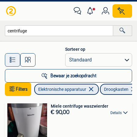
Droogkasten
Sorteer op
Alle afstanden…
Bewaar je zoekopdracht
Filters
Elektronische apparatuur
Droogkasten
Miele centrifuge waszwierder
€ 90,00
Details