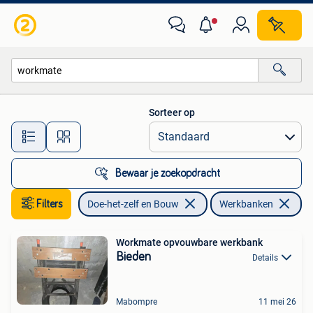
Werkbanken
Sorteer op
Alle afstanden…
Bewaar je zoekopdracht
Filters
Doe-het-zelf en Bouw
Werkbanken
Ve
Workmate opvouwbare werkbank
Bieden
Details
Mabompre
11 mei 26