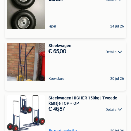
Ieper
24 jul 26
Steekwagen
€ 65,00
Details
Koekelare
20 jul 26
Steekwagen HIGHER 150kg | Tweede
kansje | OP = OP
€ 46,87
Details
Bezoek website
20 jul 26