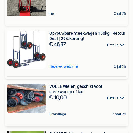
Lier
3 jul 26
Opvouwbare Steekwagen 150kg | Retour
Deal | 29% korting!
€ 46,87
Details
Bezoek website
3 jul 26
VOLLE wielen, geschikt voor
steekwagen of kar
€ 10,00
Details
Elverdinge
7 mei 24