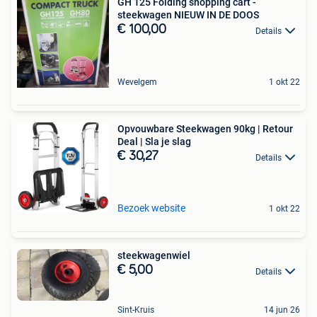
GH 125 Folding shopping cart -
steekwagen NIEUW IN DE DOOS
€ 100,00
Details
Wevelgem
1 okt 22
Opvouwbare Steekwagen 90kg | Retour
Deal | Sla je slag
€ 30,27
Details
Bezoek website
1 okt 22
steekwagenwiel
€ 5,00
Details
Sint-Kruis
14 jun 26