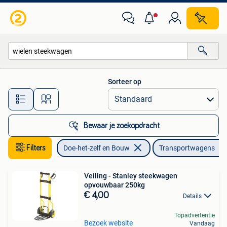
Transportwagens
Sorteer op
Alle afstanden…
Bewaar je zoekopdracht
Filters
Doe-het-zelf en Bouw
Transportwagens
Veiling - Stanley steekwagen
opvouwbaar 250kg
€ 4,00
Details
Topadvertentie
Bezoek website
Vandaag