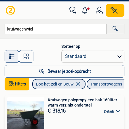
Transportwagens
Sorteer op
Alle afstanden…
Bewaar je zoekopdracht
Filters
Doe-het-zelf en Bouw
Transportwagens
Kruiwagen polypropyleen bak 160liter
warm verzinkt onderstel
€ 318,16
Details