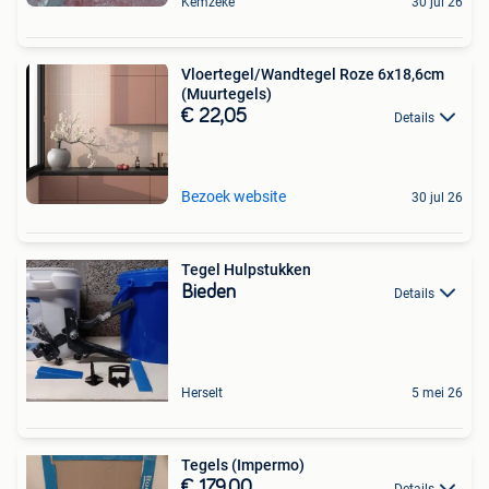
Kemzeke
30 jul 26
Vloertegel/Wandtegel Roze 6x18,6cm
(Muurtegels)
€ 22,05
Details
Bezoek website
30 jul 26
Tegel Hulpstukken
Bieden
Details
Herselt
5 mei 26
Tegels (Impermo)
€ 179,00
Details