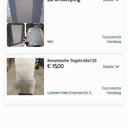
Topzoekertje
De Goedkoopste
Mol
Vandaag
Keramische Tegels 60x120
€ 15,00
Details
Topzoekertje
Lokeren+Deel Overmere En Zele
Vandaag