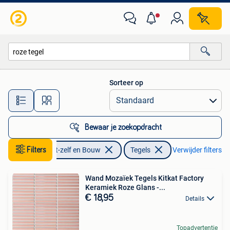
Tegels
Sorteer op
Alle afstanden…
Bewaar je zoekopdracht
Filters
Doe-het-zelf en Bouw
Tegels
Verwijder filters
Wand Mozaïek Tegels Kitkat Factory
Keramiek Roze Glans -...
€ 18,95
Details
Topadvertentie