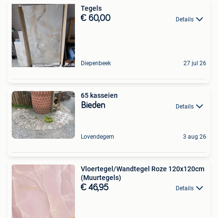
Tegels
€ 60,00
Details
Diepenbeek
27 jul 26
65 kasseien
Bieden
Details
Lovendegem
3 aug 26
Vloertegel/Wandtegel Roze 120x120cm
(Muurtegels)
€ 46,95
Details