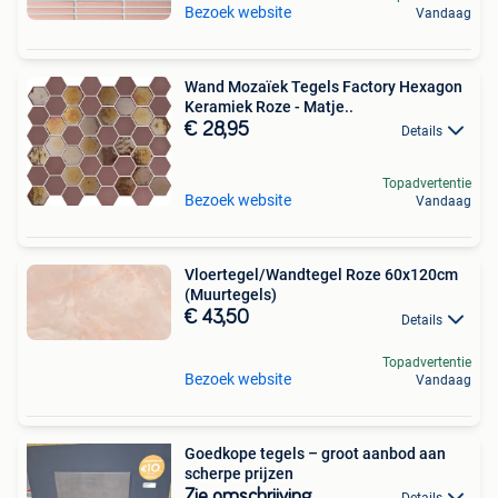
Bezoek website
Vandaag
Wand Mozaïek Tegels Factory Hexagon
Keramiek Roze - Matje..
€ 28,95
Details
Topadvertentie
Bezoek website
Vandaag
Vloertegel/Wandtegel Roze 60x120cm
(Muurtegels)
€ 43,50
Details
Topadvertentie
Bezoek website
Vandaag
Goedkope tegels – groot aanbod aan
scherpe prijzen
Zie omschrijving
Details