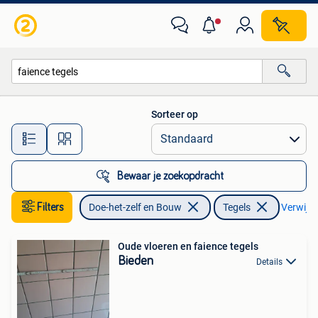
Tegels
Sorteer op
Alle afstanden…
Bewaar je zoekopdracht
Filters
Doe-het-zelf en Bouw
Tegels
Verwijder
Oude vloeren en faience tegels
Bieden
Details