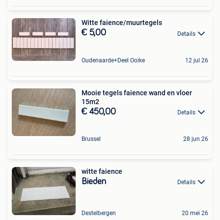
Witte faience/muurtegels
€ 5,00
Details
Oudenaarde+Deel Ooike
12 jul 26
Mooie tegels faience wand en vloer
15m2
€ 450,00
Details
Brussel
28 jun 26
witte faience
Bieden
Details
Destelbergen
20 mei 26