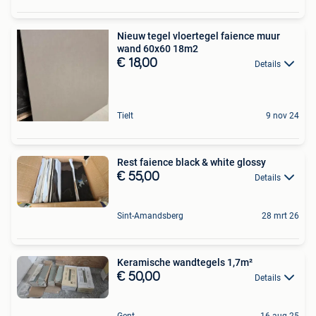
Nieuw tegel vloertegel faience muur
wand 60x60 18m2
€ 18,00
Details
Tielt
9 nov 24
Rest faience black & white glossy
€ 55,00
Details
Sint-Amandsberg
28 mrt 26
Keramische wandtegels 1,7m²
€ 50,00
Details