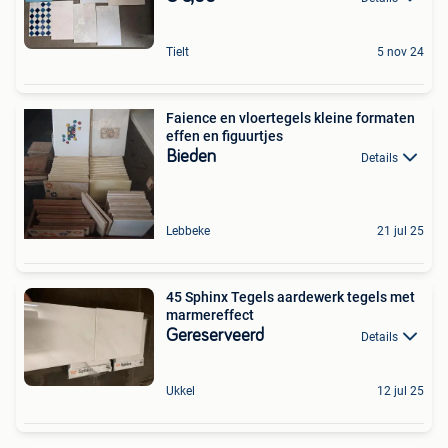
Tielt
5 nov 24
Faience en vloertegels kleine formaten
effen en figuurtjes
Bieden
Details
Lebbeke
21 jul 25
45 Sphinx Tegels aardewerk tegels met
marmereffect
Gereserveerd
Details
Ukkel
12 jul 25