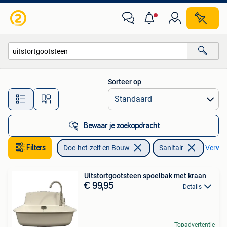
Sanitair
Sorteer op
Alle afstanden…
Bewaar je zoekopdracht
Filters
Doe-het-zelf en Bouw
Sanitair
Verwijd
Uitstortgootsteen spoelbak met kraan
€ 99,95
Details
Topadvertentie