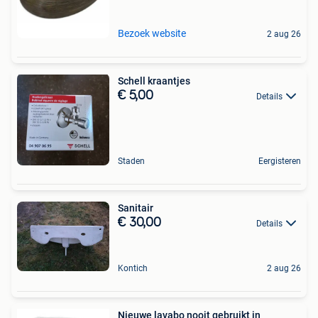
Bezoek website
2 aug 26
Schell kraantjes
€ 5,00
Details
Staden
Eergisteren
Sanitair
€ 30,00
Details
Kontich
2 aug 26
Nieuwe lavabo nooit gebruikt in