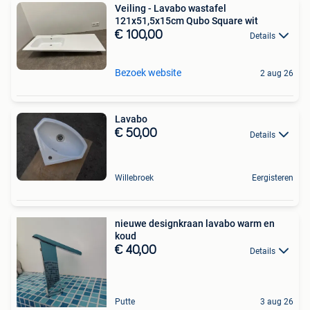
Veiling - Lavabo wastafel
121x51,5x15cm Qubo Square wit
€ 100,00
Details
Bezoek website
2 aug 26
Lavabo
€ 50,00
Details
Willebroek
Eergisteren
nieuwe designkraan lavabo warm en
koud
€ 40,00
Details
Putte
3 aug 26