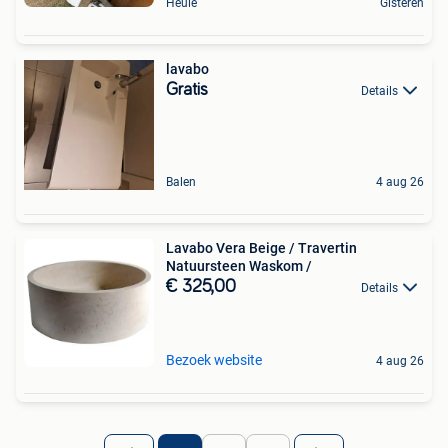
Heule
Gisteren
lavabo
Gratis
Details
Balen
4 aug 26
Lavabo Vera Beige / Travertin
Natuursteen Waskom /
€ 325,00
Details
Bezoek website
4 aug 26