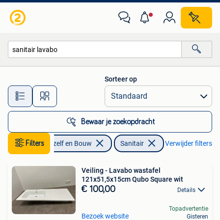
Sanitair
Sorteer op
Alle afstanden…
Bewaar je zoekopdracht
Filters
Doe-het-zelf en Bouw
Sanitair
Verwijder filters
Veiling - Lavabo wastafel
121x51,5x15cm Qubo Square wit
€ 100,00
Details
Topadvertentie
Bezoek website
Gisteren