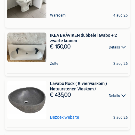
Waregem
4 aug 26
IKEA BRÅVIKEN dubbele lavabo + 2
zwarte kranen
€ 150,00
Details
Zulte
3 aug 26
Lavabo Rock ( Rivierwaskom )
Natuurstenen Waskom /
€ 435,00
Details
Bezoek website
3 aug 26