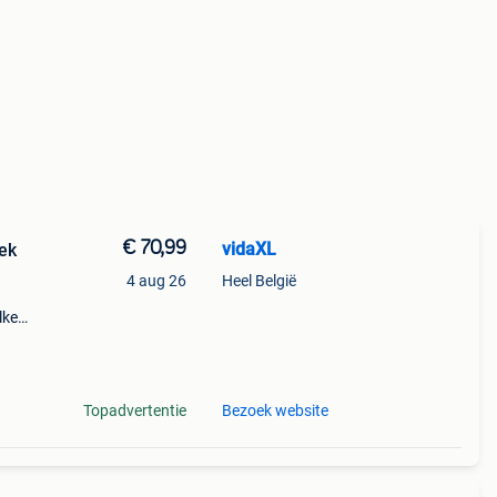
€ 70,99
vidaXL
ek
4 aug 26
Heel België
lke
e
en
Topadvertentie
Bezoek website