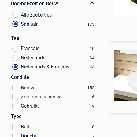
Doe-het-zelf en Bouw
Alle zoekertjes
Sanitair
173
Taal
Français
10
Nederlands
34
Nederlands & Français
44
Conditie
Nieuw
155
Zo goed als nieuw
6
Gebruikt
9
Type
Bad
0
Douche
2