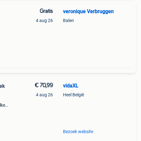
Gratis
veronique Verbruggen
4 aug 26
Balen
€ 70,99
vidaXL
ek
4 aug 26
Heel België
lke
e
en
Bezoek website