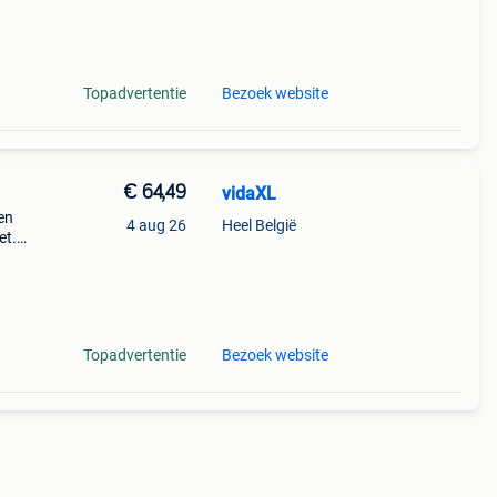
voor
Topadvertentie
Bezoek website
€ 64,49
vidaXL
en
4 aug 26
Heel België
et.
rn
l is
Topadvertentie
Bezoek website