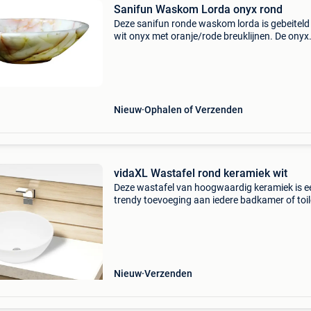
Sanifun Waskom Lorda onyx rond
Deze sanifun ronde waskom lorda is gebeiteld 
wit onyx met oranje/rode breuklijnen. De onyx
kommen zijn doorschijnend waardoor de wa
voor effecten kan zorgen bij licht. De levering 
belgië
Nieuw
Ophalen of Verzenden
vidaXL Wastafel rond keramiek wit
Deze wastafel van hoogwaardig keramiek is e
trendy toevoeging aan iedere badkamer of toil
Zijn hoogglans afwerking geeft hem een mode
maar elegant ontwerp. Deze artistieke wastafe
niet alle
Nieuw
Verzenden