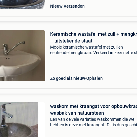
Nieuw
Verzenden
Keramische wastafel met zuil + mengk
– uitstekende staat
Mooie keramische wastafel met zuil en
eenhendelmengkraan. Verkeert in zeer nette s
zonder scheuren of beschadigingen. Ideaal vo
badkamer, toilet of renovatieproject. Inclusief 
inclusief me
Zo goed als nieuw
Ophalen
waskom met kraangat voor opbouwkra
wasbak van natuursteen
Een van de vele variaties waskommen die we
hebben is deze met kraangat. Dit is dus geschi
voor een opbouwkraan, omdat deze in de wa
verwerkt wordt bespaard dit ook ruimte. Keuze