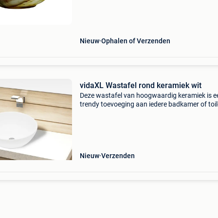
voor effecten kan zorgen bij licht. De levering 
belgië
Nieuw
Ophalen of Verzenden
vidaXL Wastafel rond keramiek wit
Deze wastafel van hoogwaardig keramiek is e
trendy toevoeging aan iedere badkamer of toil
Zijn hoogglans afwerking geeft hem een mode
maar elegant ontwerp. Deze artistieke wastafe
niet alle
Nieuw
Verzenden