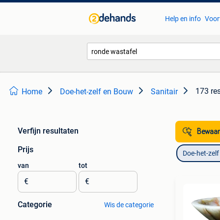
Help en info
Voor
173 re
Home
Doe-het-zelf en Bouw
Sanitair
Verfijn resultaten
Bewaar
Prijs
Doe-het-zel
van
tot
€
€
Categorie
Wis de categorie