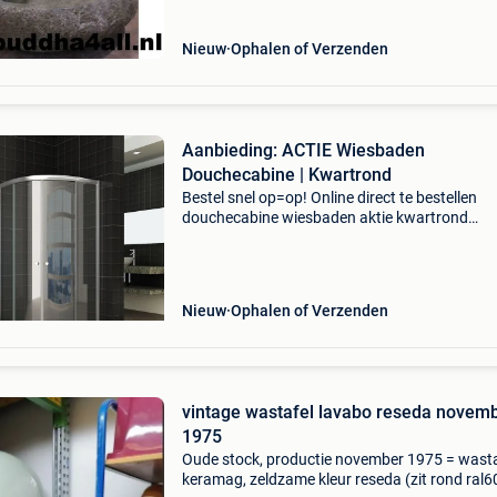
waskommen me
Nieuw
Ophalen of Verzenden
Aanbieding: ACTIE Wiesbaden
Douchecabine | Kwartrond
Bestel snel op=op! Online direct te bestellen
douchecabine wiesbaden aktie kwartrond
90x90x190 cm 5mm helder glas de doucheca
wiesbaden aktie kwartrond 90x90x190 cm 5
helder glas is de ideale en
Nieuw
Ophalen of Verzenden
vintage wastafel lavabo reseda novem
1975
Oude stock, productie november 1975 = wasta
keramag, zeldzame kleur reseda (zit rond ral