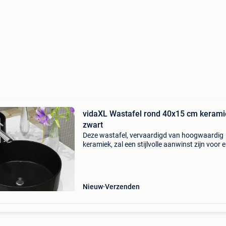
vidaXL Wastafel rond 40x15 cm kerami
zwart
Deze wastafel, vervaardigd van hoogwaardig
keramiek, zal een stijlvolle aanwinst zijn voor e
badkamer, wasgelegenheid of garderobe. Dez
aantrekkelijke keramische wastafel is niet alle
een prakti
Nieuw
Verzenden