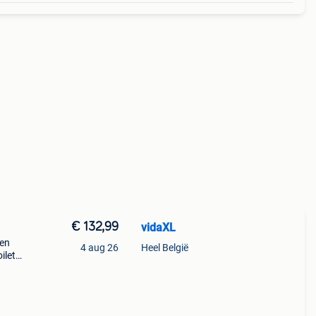
€ 132,99
vidaXL
een
4 aug 26
Heel België
ilet.
lleen
ik