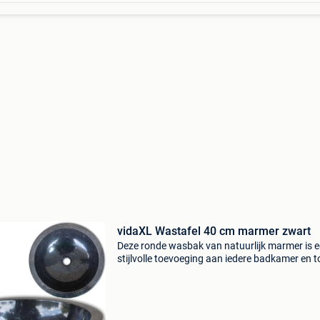
vidaXL Wastafel 40 cm marmer zwart
Deze ronde wasbak van natuurlijk marmer is 
stijlvolle toevoeging aan iedere badkamer en to
Deze artistieke natuurstenen wastafel is niet a
een praktische gootsteen voor dagelijks gebru