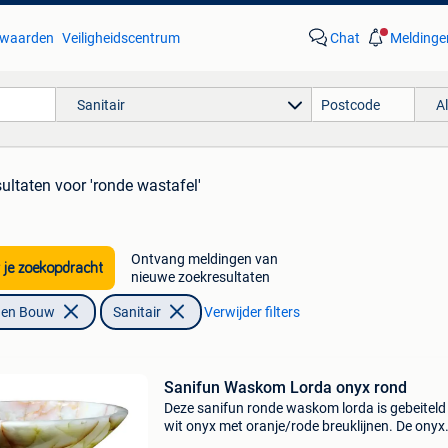
waarden
Veiligheidscentrum
Chat
Meldinge
Sanitair
A
sultaten
voor 'ronde wastafel'
Ontvang meldingen van
 je zoekopdracht
nieuwe zoekresultaten
f en Bouw
Sanitair
Verwijder filters
Sanifun Waskom Lorda onyx rond
Deze sanifun ronde waskom lorda is gebeiteld 
wit onyx met oranje/rode breuklijnen. De onyx
kommen zijn doorschijnend waardoor de wa