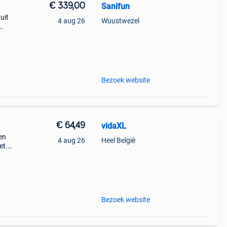
€ 339,00
Sanifun
uit
4 aug 26
Wuustwezel
skom
voor
Bezoek website
€ 64,49
vidaXL
en
4 aug 26
Heel België
et.
rn
l is
Bezoek website