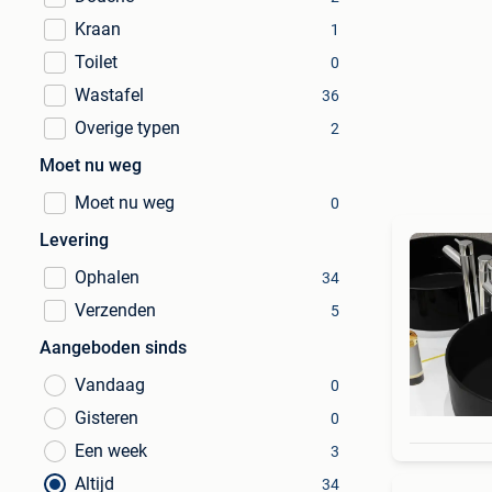
Kraan
1
Toilet
0
Wastafel
36
Overige typen
2
Moet nu weg
Moet nu weg
0
Levering
Ophalen
34
Verzenden
5
Aangeboden sinds
Vandaag
0
Gisteren
0
Een week
3
Altijd
34