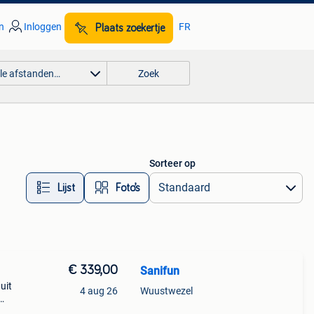
n
Inloggen
FR
Plaats zoekertje
lle afstanden…
Zoek
Sorteer op
Lijst
Foto’s
€ 339,00
Sanifun
uit
4 aug 26
Wuustwezel
skom