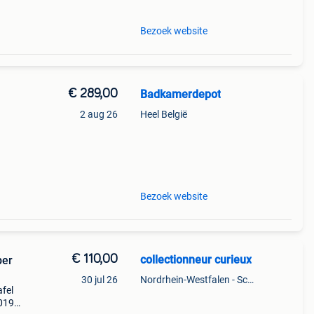
Bezoek website
€ 289,00
Badkamerdepot
2 aug 26
Heel België
bine
mm
Bezoek website
€ 110,00
collectionneur curieux
ber
30 jul 26
Nordrhein-Westfalen - Schleiden
fel
6019