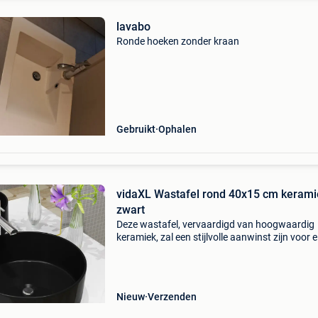
lavabo
Ronde hoeken zonder kraan
Gebruikt
Ophalen
vidaXL Wastafel rond 40x15 cm kerami
zwart
Deze wastafel, vervaardigd van hoogwaardig
keramiek, zal een stijlvolle aanwinst zijn voor e
badkamer, wasgelegenheid of garderobe. Dez
aantrekkelijke keramische wastafel is niet alle
een prakti
Nieuw
Verzenden