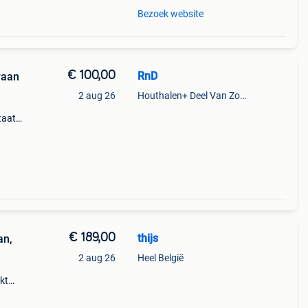
Bezoek website
€ 100,00
RnD
raan
2 aug 26
Houthalen+ Deel Van Zonhoven En Zolder
taat,
or
zuil
€ 189,00
thijs
an,
2 aug 26
Heel België
kt
sbak
 uit