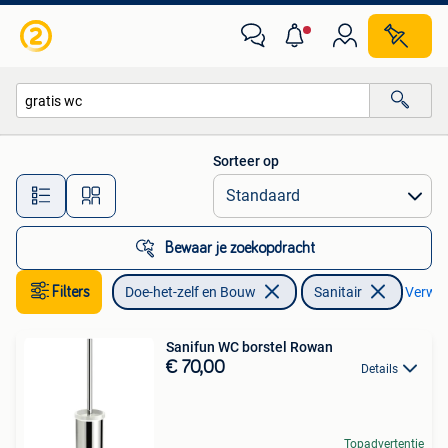
Sanitair
Sorteer op
Alle afstanden…
Bewaar je zoekopdracht
Filters
Doe-het-zelf en Bouw
Sanitair
Verwijd
Sanifun WC borstel Rowan
€ 70,00
Details
Topadvertentie