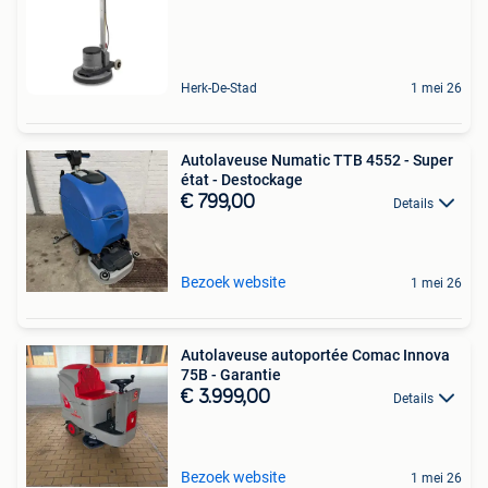
Herk-De-Stad
1 mei 26
Autolaveuse Numatic TTB 4552 - Super
état - Destockage
€ 799,00
Details
Bezoek website
1 mei 26
Autolaveuse autoportée Comac Innova
75B - Garantie
€ 3.999,00
Details
Bezoek website
1 mei 26