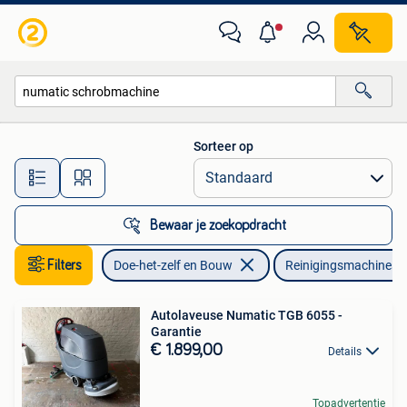
Reinigingsmachines
Sorteer op
Alle afstanden…
Bewaar je zoekopdracht
Filters
Doe-het-zelf en Bouw
Reinigingsmachines
Autolaveuse Numatic TGB 6055 -
Garantie
€ 1.899,00
Details
Topadvertentie