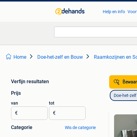
Help en info
Voor
Home
Doe-het-zelf en Bouw
Raamkozijnen en S
Verfijn resultaten
Bewaar
Prijs
Doe-het-zel
van
tot
€
€
Categorie
Wis de categorie