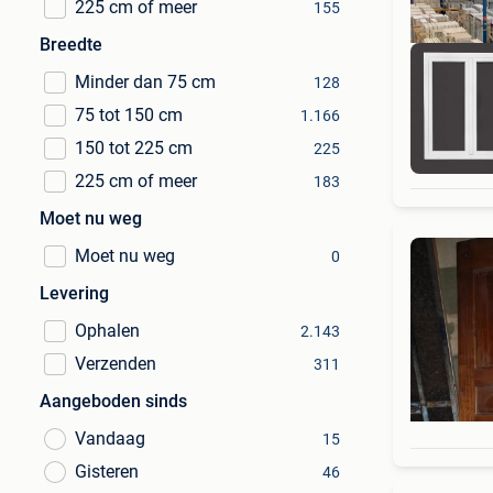
225 cm of meer
155
Breedte
Minder dan 75 cm
128
75 tot 150 cm
1.166
150 tot 225 cm
225
+1
225 cm of meer
183
Moet nu weg
Moet nu weg
0
Levering
Ophalen
2.143
Verzenden
311
Aangeboden sinds
Vandaag
15
Gisteren
46