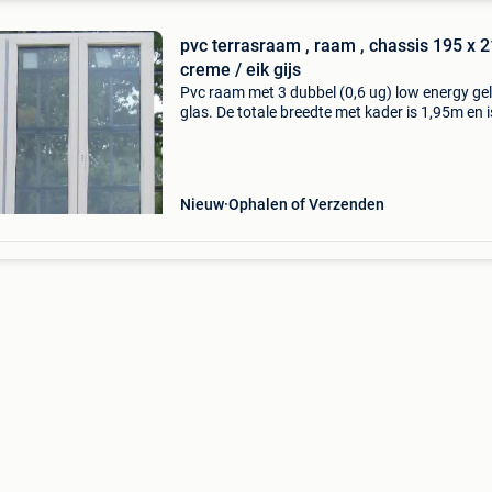
pvc terrasraam , raam , chassis 195 x 
creme / eik gijs
Pvc raam met 3 dubbel (0,6 ug) low energy ge
glas. De totale breedte met kader is 1,95m en i
2,19m hoog. Links draait open en is voorzien 
een kipfunctie, midden en rechts draait dubbe
Nieuw
Ophalen of Verzenden