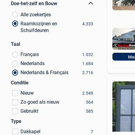
Doe-het-zelf en Bouw
Alle zoekertjes
Raamkozijnen en
4.333
Schuifdeuren
Taal
Français
1.032
Maa
Nederlands
1.684
Nederlands & Français
2.716
Conditie
Nieuw
2.549
Zo goed als nieuw
564
Gebruikt
585
Type
Dakkapel
7