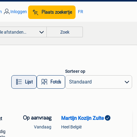
n
Inloggen
FR
Plaats zoekertje
lle afstanden…
Zoek
Sorteer op
Lijst
Foto’s
Op aanvraag
Martijn Kozijn Zulte
t
Vandaag
Heel België
dig