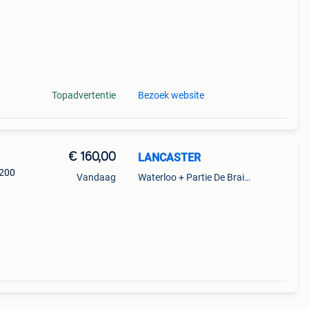
Topadvertentie
Bezoek website
€ 160,00
LANCASTER
 200
Vandaag
Waterloo + Partie De Braine-L'Alleud, De Ohain