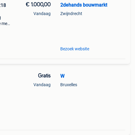
€ 1.000,00
2dehands bouwmarkt
218
Vandaag
Zwijndrecht
d
e met
s
Bezoek website
Gratis
W
Vandaag
Bruxelles