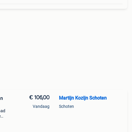
€ 106,00
Martijn Kozijn Schoten
en
Vandaag
Schoten
aad
e
e