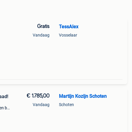
Gratis
TessAlex
Vandaag
Vosselaar
€ 1.785,00
Martijn Kozijn Schoten
aad!
Vandaag
Schoten
en bij
baan