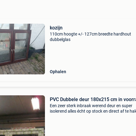
kozijn
110cm hoogte +/- 127cm breedte hardhout
dubbelglas
Ophalen
PVC Dubbele deur 180x215 cm in voorr
Een zeer sterk inbraak werend deur en super
isolerend alles écht op stock en direct af te hal
martijn kozijn schoten (antwerpen) wijnegem
2 , unit 18. Bel naar +3238274729 afmeting in
voorra