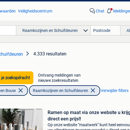
waarden
Veiligheidscentrum
Chat
Meldinge
Raamkozijnen en Schuifdeuren
A
4.333 resultaten
chuifdeuren
Ontvang meldingen van
 je zoekopdracht
nieuwe zoekresultaten
f en Bouw
Raamkozijnen en Schuifdeuren
Verwijder filters
Ramen op maat via onze website u krijg
direct een prijs!!
Op onze website "maatwerk" kunt heel eenvou