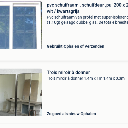
pvc schuifraam , schuifdeur ,pui 200 x 
wit / kwartsgrijs
Pvc schuifraam van profel met super-isoleren
(1.1Ug) gelaagd dubbel glas. De totale breedt
kader is 2,00m en is 2,18m hoog. Profieldikte i
100mm. Schuift open naar rechts van binnen
gezien. Is
Gebruikt
Ophalen of Verzenden
Trois miroir à donner
Trois miroir à donner 1,4m x 1m 1,4m x 0,3m
Zo goed als nieuw
Ophalen