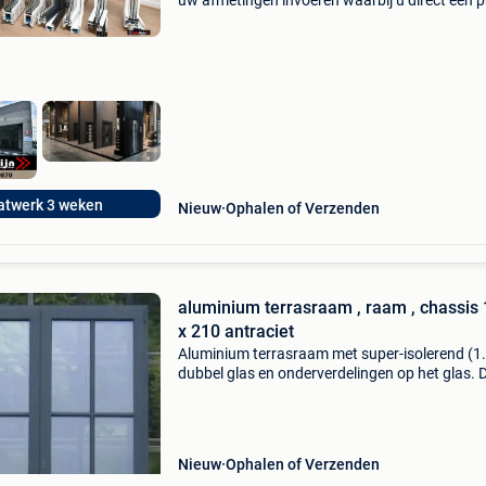
uw afmetingen invoeren waarbij u direct een pr
krijgt te zien. Heeft u hulp nodig? Stuur ons ge
een mail met de afmetingen, kleur en dra
twerk 3 weken
Nieuw
Ophalen of Verzenden
aluminium terrasraam , raam , chassis
x 210 antraciet
Aluminium terrasraam met super-isolerend (1
dubbel glas en onderverdelingen op het glas. 
totale breedte met kader is 1,40m en is 2,10m
hoog. Draait dubbel open en is voorzien van e
kipfuntie
Nieuw
Ophalen of Verzenden