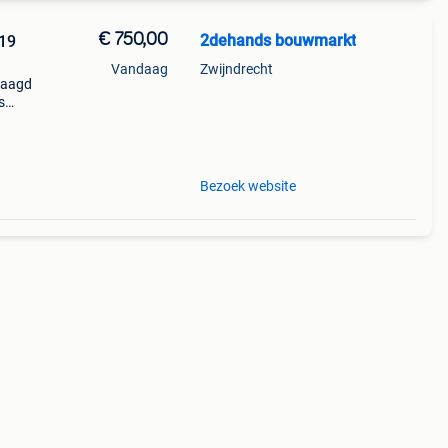
€ 750,00
2dehands bouwmarkt
219
Vandaag
Zwijndrecht
laagd
s
van
l open
Bezoek website