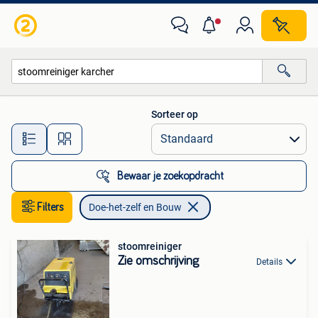
Doe-het-zelf en Bouw
Sorteer op
Alle afstanden…
Bewaar je zoekopdracht
Filters
Doe-het-zelf en Bouw
stoomreiniger
Zie omschrijving
Details