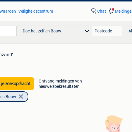
waarden
Veiligheidscentrum
Chat
Meldinge
Doe-het-zelf en Bouw
A
jnzand'
Ontvang meldingen van
 je zoekopdracht
nieuwe zoekresultaten
f en Bouw