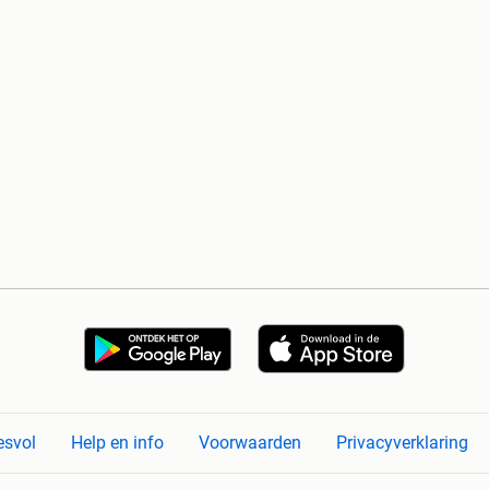
esvol
Help en info
Voorwaarden
Privacyverklaring