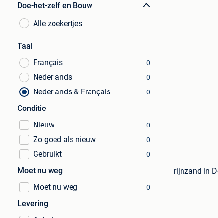
Doe-het-zelf en Bouw
Alle zoekertjes
Taal
Français
0
Nederlands
0
Nederlands & Français
0
Conditie
Nieuw
0
Zo goed als nieuw
0
Gebruikt
0
Moet nu weg
rijnzand in 
Moet nu weg
0
Levering