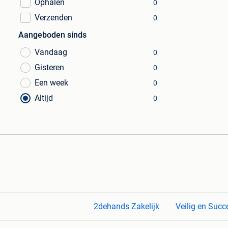
Ophalen
0
Verzenden
0
Aangeboden sinds
Vandaag
0
Gisteren
0
Een week
0
Altijd
0
2dehands Zakelijk
Veilig en Succ