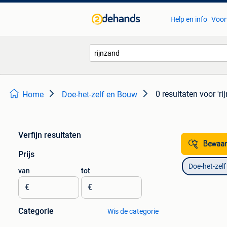
Help en info
Voor
0 resultaten
voor 'ri
Home
Doe-het-zelf en Bouw
Verfijn resultaten
Bewaar
Prijs
Doe-het-zel
van
tot
€
€
Categorie
Wis de categorie