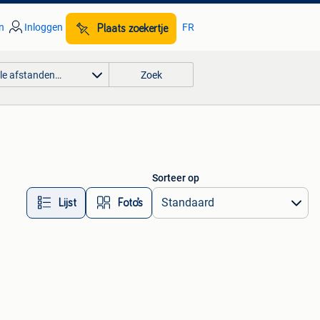
n
Inloggen
FR
Plaats zoekertje
lle afstanden…
Zoek
Sorteer op
Lijst
Foto’s