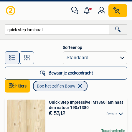
Doe-het-zelf en Bouw
Sorteer op
Alle afstanden…
Bewaar je zoekopdracht
Filters
Doe-het-zelf en Bouw
Quick Step Impressive IM1860 laminaat
den natuur 190x1380
€ 53,12
Details
Topadvertentie