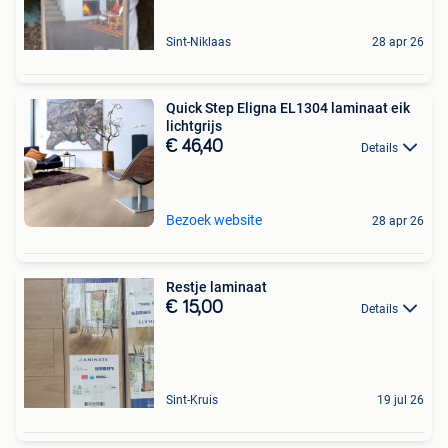
Sint-Niklaas
28 apr 26
Quick Step Eligna EL1304 laminaat eik
lichtgrijs
€ 46,40
Details
Bezoek website
28 apr 26
Restje laminaat
€ 15,00
Details
Sint-Kruis
19 jul 26