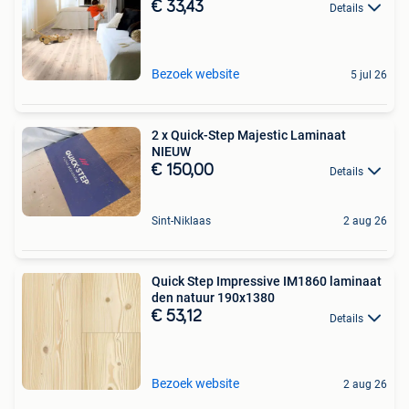
€ 33,43
Details
Bezoek website
5 jul 26
2 x Quick-Step Majestic Laminaat
NIEUW
€ 150,00
Details
Sint-Niklaas
2 aug 26
Quick Step Impressive IM1860 laminaat
den natuur 190x1380
€ 53,12
Details
Bezoek website
2 aug 26