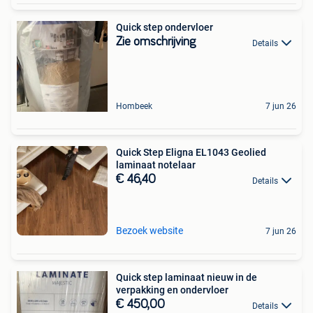
Quick step ondervloer
Zie omschrijving
Details
Hombeek
7 jun 26
Quick Step Eligna EL1043 Geolied
laminaat notelaar
€ 46,40
Details
Bezoek website
7 jun 26
Quick step laminaat nieuw in de
verpakking en ondervloer
€ 450,00
Details