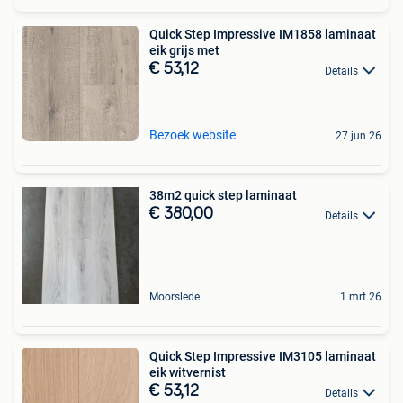
Quick Step Impressive IM1858 laminaat
eik grijs met
€ 53,12
Details
Bezoek website
27 jun 26
38m2 quick step laminaat
€ 380,00
Details
Moorslede
1 mrt 26
Quick Step Impressive IM3105 laminaat
eik witvernist
€ 53,12
Details