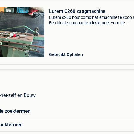
Lurem C260 zaagmachine
Lurem c260 houtcombinatiemachine te koop 
Een ideale, compacte alleskunner voor de
veeleisende klusser of professionele houtbewe
die ruimte wil besparen. De machine is volledig
functioneel, lo
Gebruikt
Ophalen
-het-zelf en Bouw
de zoektermen
zoektermen