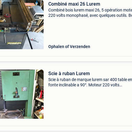
Combiné maxi 26 Lurem
Combiné bois lurem maxi 26, 5 opération mot
220 volts monophasé, avec quelques outils. 
état.
Ophalen of Verzenden
Scie à ruban Lurem
Scie à ruban de marque lurem sar 400 table e
fonte inclinable a 90°. Moteur 220 volts
monophasé état irréprochable très peu servi.