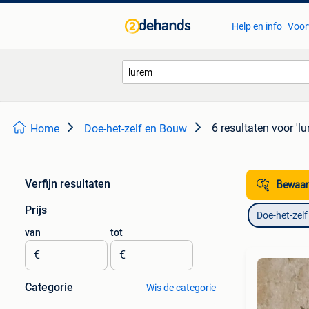
Help en info
Voor
6 resultaten
voor 'lu
Home
Doe-het-zelf en Bouw
Verfijn resultaten
Bewaar
Prijs
Doe-het-zel
van
tot
€
€
Categorie
Wis de categorie