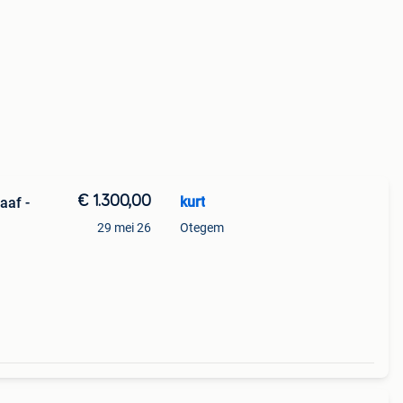
€ 1.300,00
kurt
aaf -
29 mei 26
Otegem
n