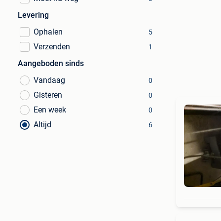
Levering
Ophalen
5
Verzenden
1
Aangeboden sinds
Vandaag
0
Gisteren
0
Een week
0
Altijd
6