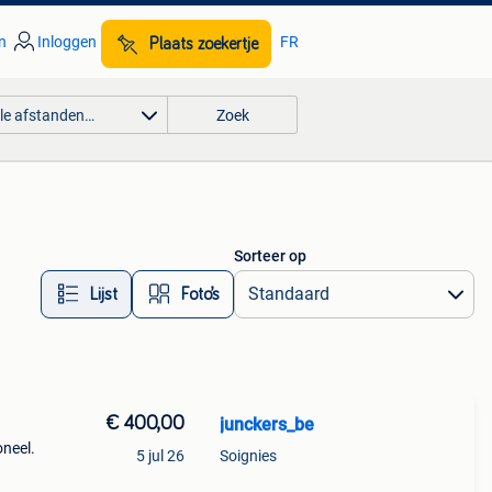
n
Inloggen
FR
Plaats zoekertje
lle afstanden…
Zoek
Sorteer op
Lijst
Foto’s
€ 400,00
junckers_be
oneel.
5 jul 26
Soignies