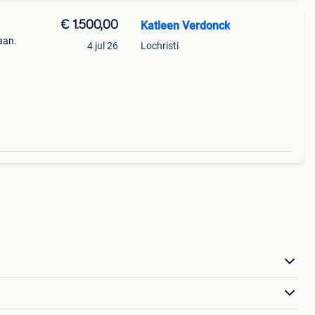
€ 1.500,00
Katleen Verdonck
aan.
4 jul 26
Lochristi
rker