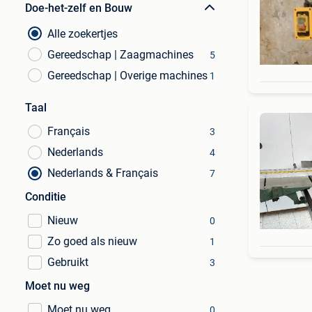
Doe-het-zelf en Bouw
Alle zoekertjes
Gereedschap | Zaagmachines
5
Gereedschap | Overige machines
1
Taal
Français
3
Nederlands
4
Nederlands & Français
7
Conditie
Nieuw
0
Zo goed als nieuw
1
Gebruikt
3
Moet nu weg
Moet nu weg
0