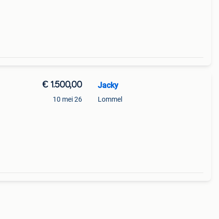
€ 1.500,00
Jacky
10 mei 26
Lommel