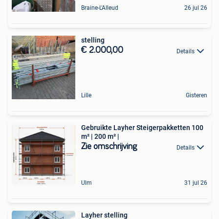
Braine-L'Alleud
26 jul 26
stelling
€ 2.000,00
Details
Lille
Gisteren
Gebruikte Layher Steigerpakketten 100
m² | 200 m² |
Zie omschrijving
Details
Ulm
31 jul 26
Layher stelling