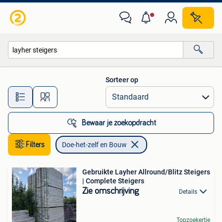
Doe-het-zelf en Bouw
Sorteer op
Alle afstanden…
Bewaar je zoekopdracht
Filters
Doe-het-zelf en Bouw
Gebruikte Layher Allround/Blitz Steigers
| Complete Steigers
Zie omschrijving
Details
Topzoekertje