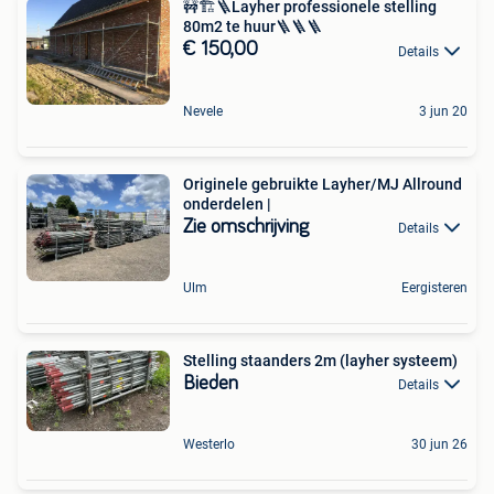
🚧🏗🪜Layher professionele stelling
80m2 te huur🪜🪜🪜
€ 150,00
Details
Nevele
3 jun 20
Originele gebruikte Layher/MJ Allround
onderdelen |
Zie omschrijving
Details
Ulm
Eergisteren
Stelling staanders 2m (layher systeem)
Bieden
Details
Westerlo
30 jun 26