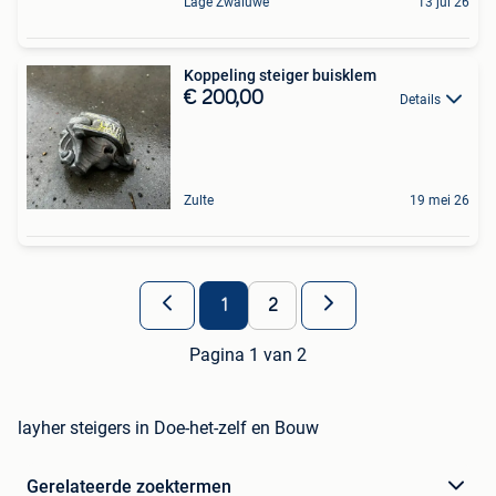
Lage Zwaluwe
13 jul 26
Koppeling steiger buisklem
€ 200,00
Details
Zulte
19 mei 26
1
2
Pagina 1 van 2
layher steigers in Doe-het-zelf en Bouw
Gerelateerde zoektermen