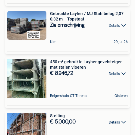
Gebruikte Layher / MJ Stahlbelag 2,07
0,32 m – Topstaat!
Zie omschrijving
Details
Ulm
29 jul 26
450 m² gebruikte Layher gevelsteiger
met stalen vloeren
€ 8.946,72
Details
Belgershain OT Threna
Gisteren
Stelling
€ 5.000,00
Details