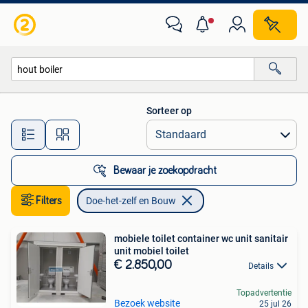
Doe-het-zelf en Bouw
Sorteer op
Alle afstanden…
Bewaar je zoekopdracht
Filters
Doe-het-zelf en Bouw
mobiele toilet container wc unit sanitair
unit mobiel toilet
€ 2.850,00
Details
Topadvertentie
Bezoek website
25 jul 26