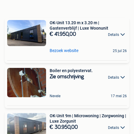
OK-Unit 13.20 m x 3.20 m |
Gastenverblijf | Luxe Woonunit
€ 41.950,00
Details
Bezoek website
25 jul 26
Boiler en polyestervat.
Zie omschrijving
Details
Nevele
17 mei 26
OK-Unit 9m | Microwoning | Zorgwoning |
Luxe Zorgunit
€ 30.950,00
Details