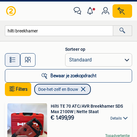
Doe-het-zelf en Bouw
Sorteer op
Alle afstanden…
Bewaar je zoekopdracht
Filters
Doe-het-zelf en Bouw
Hilti TE 70 ATC/AVR Breekhamer SDS
Max 2100W | Nette Staat
€ 1.499,99
Details
Topadvertentie