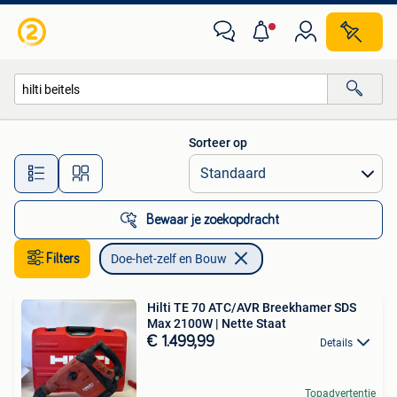
Doe-het-zelf en Bouw
Sorteer op
Alle afstanden…
Bewaar je zoekopdracht
Filters
Doe-het-zelf en Bouw
Hilti TE 70 ATC/AVR Breekhamer SDS
Max 2100W | Nette Staat
€ 1.499,99
Details
Topadvertentie