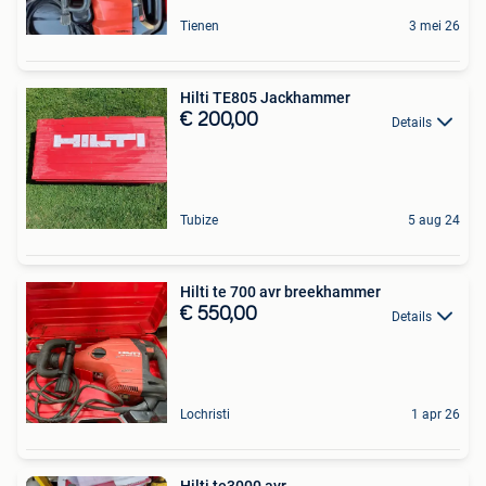
Tienen
3 mei 26
Hilti TE805 Jackhammer
€ 200,00
Details
Tubize
5 aug 24
Hilti te 700 avr breekhammer
€ 550,00
Details
Lochristi
1 apr 26