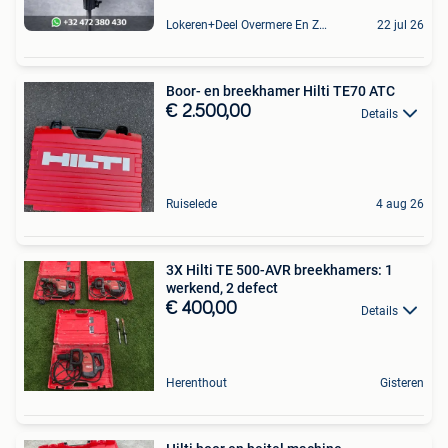
Lokeren+Deel Overmere En Zele
22 jul 26
Boor- en breekhamer Hilti TE70 ATC
€ 2.500,00
Details
Ruiselede
4 aug 26
3X Hilti TE 500-AVR breekhamers: 1
werkend, 2 defect
€ 400,00
Details
Herenthout
Gisteren