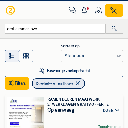
Doe-het-zelf en Bouw
Sorteer op
Alle afstanden…
Bewaar je zoekopdracht
Filters
Doe-het-zelf en Bouw
RAMEN DEUREN MAATWERK
21WERKDAGEN GRATIS OFFERTE
OPMETING
Op aanvraag
Details
Topadvertentie