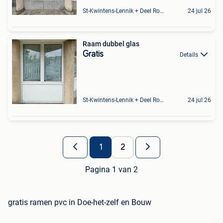
St-Kwintens-Lennik + Deel Roosdaal
24 jul 26
Raam dubbel glas
Gratis
Details
St-Kwintens-Lennik + Deel Roosdaal
24 jul 26
1
2
Pagina 1 van 2
gratis ramen pvc in Doe-het-zelf en Bouw