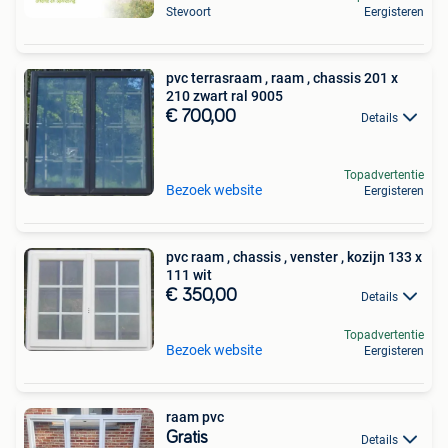
Stevoort
Eergisteren
pvc terrasraam , raam , chassis 201 x
210 zwart ral 9005
€ 700,00
Details
Topadvertentie
Bezoek website
Eergisteren
pvc raam , chassis , venster , kozijn 133 x
111 wit
€ 350,00
Details
Topadvertentie
Bezoek website
Eergisteren
raam pvc
Gratis
Details