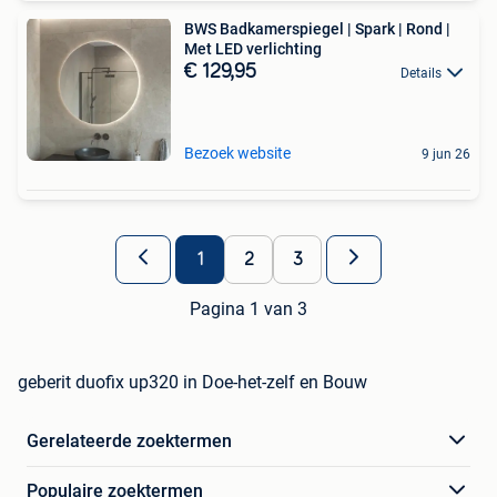
BWS Badkamerspiegel | Spark | Rond |
Met LED verlichting
€ 129,95
Details
Bezoek website
9 jun 26
1
2
3
Pagina 1 van 3
geberit duofix up320 in Doe-het-zelf en Bouw
Gerelateerde zoektermen
Populaire zoektermen