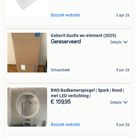
Bezoek website
3 apr 26
Geberit Duofix wc-element (2025)
Gereserveerd
Details
Schaarbeek
9 jun 26
BWS Badkamerspiegel | Spark | Rond |
met LED verlichting |
€ 159,95
Details
Bezoek website
9 jun 26