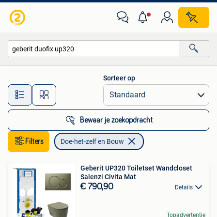
Doe-het-zelf en Bouw
Sorteer op
Alle afstanden…
Bewaar je zoekopdracht
Filters
Doe-het-zelf en Bouw
Geberit UP320 Toiletset Wandcloset
Salenzi Civita Mat
€ 790,90
Details
Topadvertentie