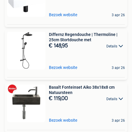
Bezoek website
3 apr 26
Differnz Regendouche | Thermoline |
25cm Stortdouche met
€ 148,95
Details
Bezoek website
3 apr 26
Basalt Fonteinset Aiko 38x18x8 cm
Natuursteen
€ 119,00
Details
Bezoek website
3 apr 26