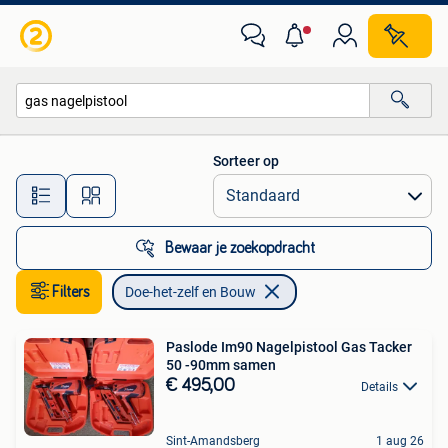
Doe-het-zelf en Bouw
Sorteer op
Alle afstanden…
Bewaar je zoekopdracht
Filters
Doe-het-zelf en Bouw
Paslode Im90 Nagelpistool Gas Tacker
50 -90mm samen
€ 495,00
Details
Sint-Amandsberg
1 aug 26