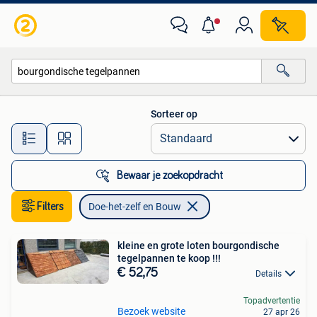
Doe-het-zelf en Bouw
Sorteer op
Alle afstanden…
Bewaar je zoekopdracht
Filters
Doe-het-zelf en Bouw
kleine en grote loten bourgondische
tegelpannen te koop !!!
€ 52,75
Details
Topadvertentie
Bezoek website
27 apr 26