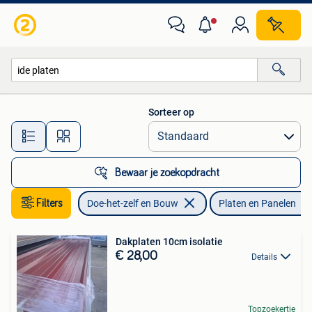
Platen en Panelen
Sorteer op
Alle afstanden…
Bewaar je zoekopdracht
Filters
Doe-het-zelf en Bouw
Platen en Panelen
Dakplaten 10cm isolatie
€ 28,00
Details
Topzoekertje