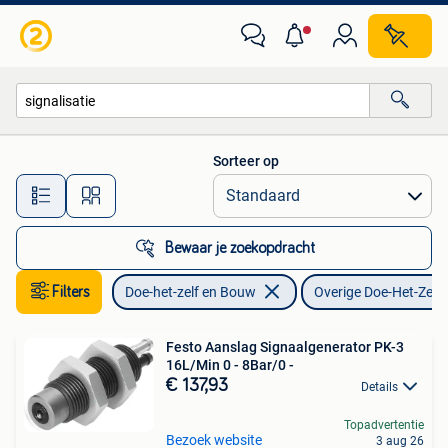
Overige Doe-Het-Zelf en Bouw
Sorteer op
Alle afstanden…
Bewaar je zoekopdracht
Filters
Doe-het-zelf en Bouw
Overige Doe-Het-Zelf
Festo Aanslag Signaalgenerator PK-3
16L/Min 0 - 8Bar/0 -
€ 137,93
Details
Topadvertentie
Bezoek website
3 aug 26