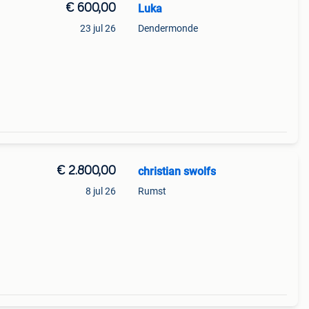
€ 600,00
Luka
23 jul 26
Dendermonde
€ 2.800,00
christian swolfs
8 jul 26
Rumst