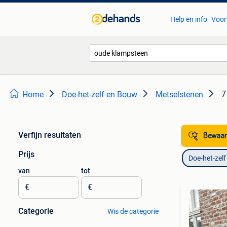
Help en info
Voor
7
Home
Doe-het-zelf en Bouw
Metselstenen
Verfijn resultaten
Bewaar
Prijs
Doe-het-zel
van
tot
€
€
Categorie
Wis de categorie