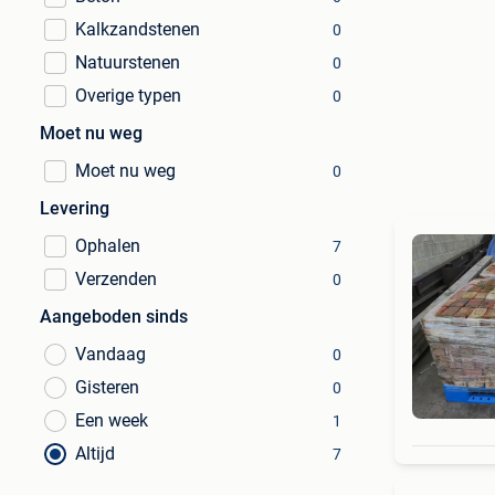
Kalkzandstenen
0
Natuurstenen
0
Overige typen
0
Moet nu weg
Moet nu weg
0
Levering
Ophalen
7
Verzenden
0
Aangeboden sinds
Vandaag
0
Gisteren
0
Een week
1
Altijd
7