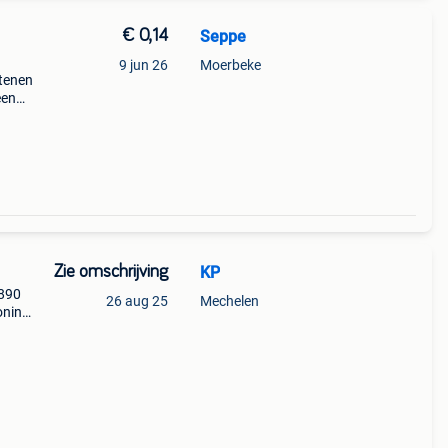
€ 0,14
Seppe
9 jun 26
Moerbeke
stenen
een
achel,
Zie omschrijving
KP
1890
26 aug 25
Mechelen
oning,
it
 je ze