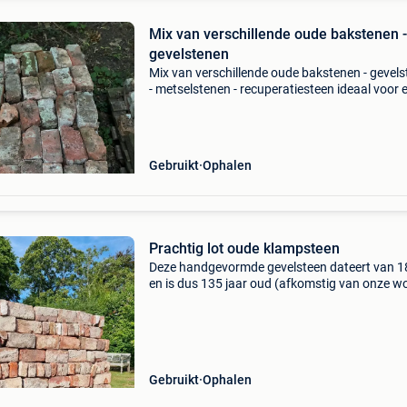
Mix van verschillende oude bakstenen -
gevelstenen
Mix van verschillende oude bakstenen - gevel
- metselstenen - recuperatiesteen ideaal voor 
buitenkeuken, schuurtje, vuurput, padje, tuink
bbq, bloembak, brievenbus, border, volière, tu
Gebruikt
Ophalen
Prachtig lot oude klampsteen
Deze handgevormde gevelsteen dateert van 
en is dus 135 jaar oud (afkomstig van onze w
opgenomen in de inventaris van het cultuurbez
van belgië) hij heeft dan ook een uitstraling die
Gebruikt
Ophalen