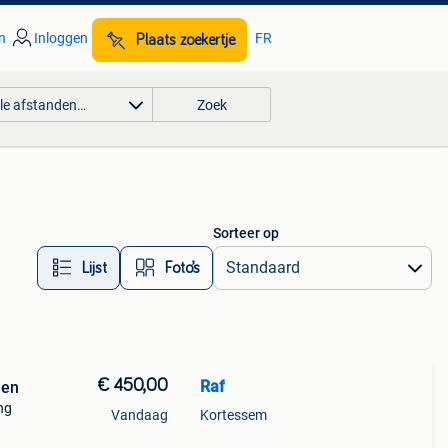
n
Inloggen
FR
Plaats zoekertje
lle afstanden…
Zoek
Sorteer op
Lijst
Foto’s
€ 450,00
Raf
een
ng
Vandaag
Kortessem