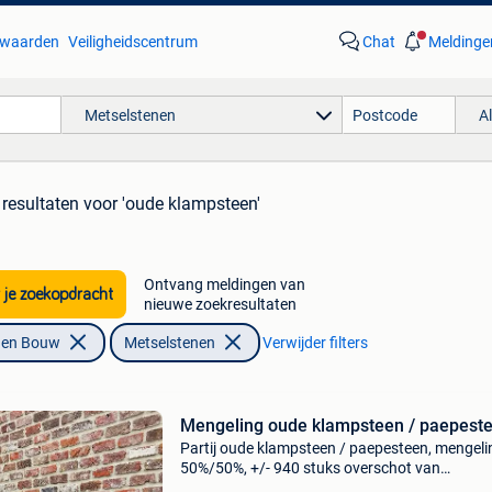
waarden
Veiligheidscentrum
Chat
Meldinge
Metselstenen
A
 resultaten
voor 'oude klampsteen'
Ontvang meldingen van
 je zoekopdracht
nieuwe zoekresultaten
f en Bouw
Metselstenen
Verwijder filters
Mengeling oude klampsteen / paepest
Partij oude klampsteen / paepesteen, mengeli
50%/50%, +/- 940 stuks overschot van
metselwerken. Enkel afhalen!