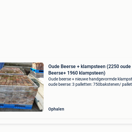
Oude Beerse + klampsteen (2250 oude
Beerse+ 1960 klampsteen)
Oude beerse + nieuwe handgevormde klamps
oude beerse: 3 palletten: 750bakstenen/ pallet
€0,60/ baksteen waarborg pallet: €30,00/ pall
handgevormde klampsteen: 3 palletten: totaal
1960b
Ophalen