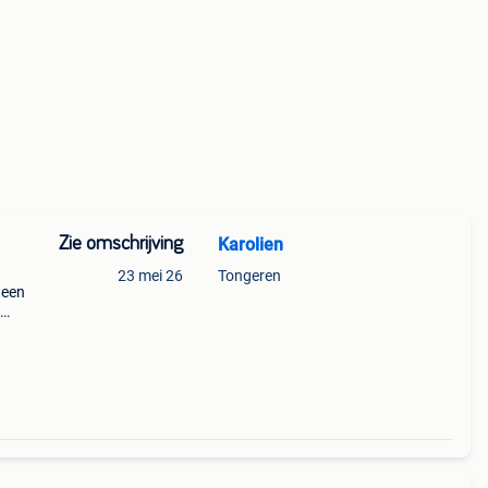
Zie omschrijving
Karolien
23 mei 26
Tongeren
teen
et