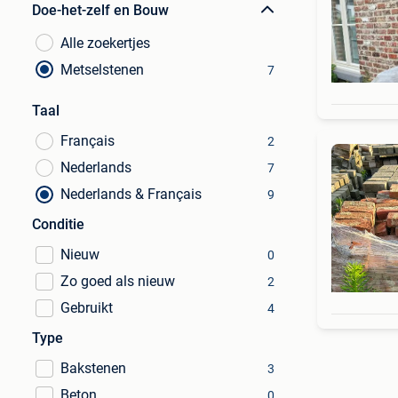
Doe-het-zelf en Bouw
Alle zoekertjes
Metselstenen
7
Taal
Français
2
Nederlands
7
Nederlands & Français
9
Conditie
Nieuw
0
Zo goed als nieuw
2
Gebruikt
4
Type
Bakstenen
3
Beton
0