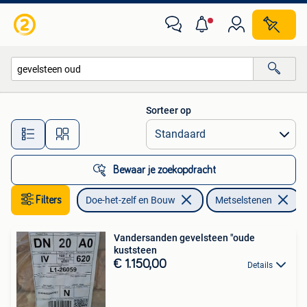
Metselstenen
Sorteer op
Alle afstanden…
Bewaar je zoekopdracht
Filters
Doe-het-zelf en Bouw
Metselstenen
V
Vandersanden gevelsteen "oude
kuststeen
€ 1.150,00
Details