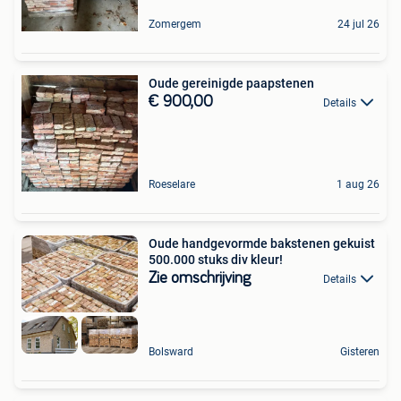
Zomergem
24 jul 26
Oude gereinigde paapstenen
€ 900,00
Details
Roeselare
1 aug 26
Oude handgevormde bakstenen gekuist
500.000 stuks div kleur!
Zie omschrijving
Details
Bolsward
Gisteren