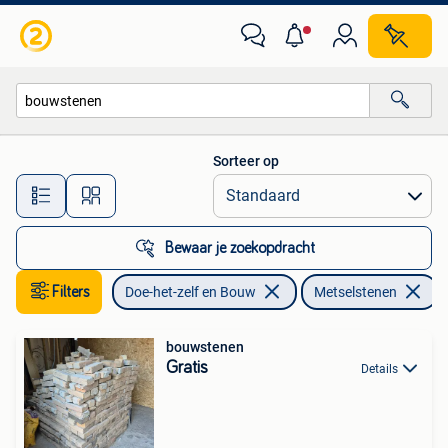
Metselstenen
Sorteer op
Alle afstanden…
Bewaar je zoekopdracht
Filters
Doe-het-zelf en Bouw
Metselstenen
V
bouwstenen
Gratis
Details