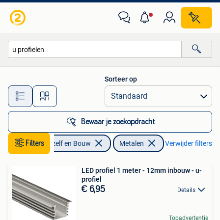
Metalen
Sorteer op
Alle afstanden…
Bewaar je zoekopdracht
Filters
Doe-het-zelf en Bouw
Metalen
Verwijder filters
LED profiel 1 meter - 12mm inbouw - u-
profiel
€ 6,95
Details
Topadvertentie