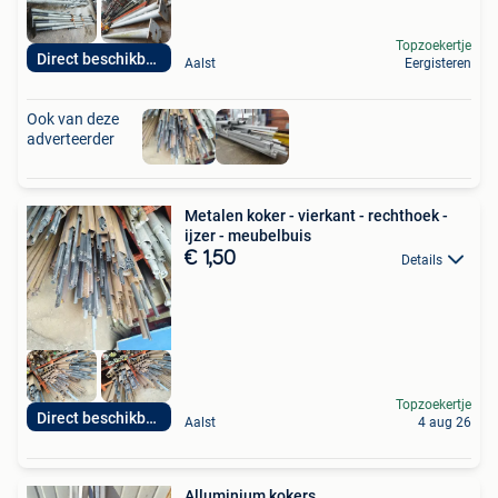
Topzoekertje
Direct beschikbaar
Aalst
Eergisteren
Ook van deze
adverteerder
Metalen koker - vierkant - rechthoek -
ijzer - meubelbuis
€ 1,50
Details
Topzoekertje
Direct beschikbaar
Aalst
4 aug 26
Alluminium kokers