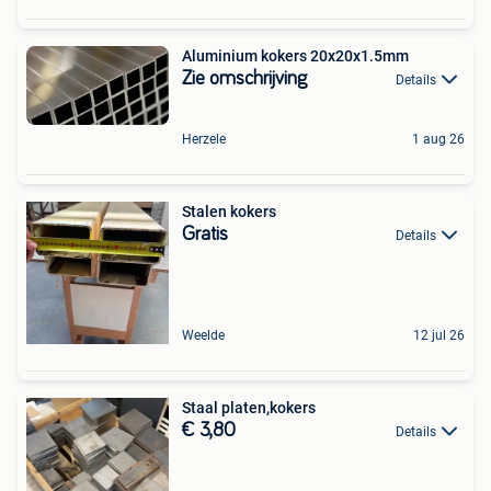
Aluminium kokers 20x20x1.5mm
Zie omschrijving
Details
Herzele
1 aug 26
Stalen kokers
Gratis
Details
Weelde
12 jul 26
Staal platen,kokers
€ 3,80
Details