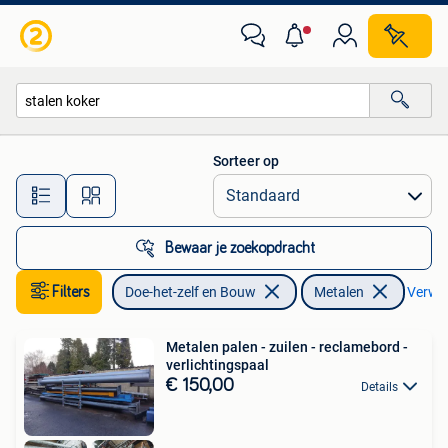
Metalen
Sorteer op
Alle afstanden…
Bewaar je zoekopdracht
Filters
Doe-het-zelf en Bouw
Metalen
Verwijd
Metalen palen - zuilen - reclamebord -
verlichtingspaal
€ 150,00
Details