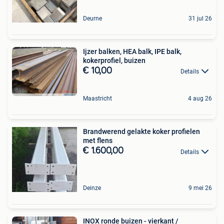
Deurne
31 jul 26
Ijzer balken, HEA balk, IPE balk,
kokerprofiel, buizen
€ 10,00
Details
Maastricht
4 aug 26
Brandwerend gelakte koker profielen
met flens
€ 1.600,00
Details
Deinze
9 mei 26
INOX ronde buizen - vierkant /