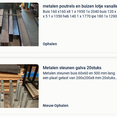
metalen poutrels en buizen lotje vanall
Buis 160 x160 x8 1 x 1950 1x 2040 buis 120 x 120
x 5 1 x 1350 heb 140 1 x 1770 ipe 180 1x 1290
200 x 80 x 5 1 x 1620 l 100 x 200 x10 1x 1000
nieuw ijzer overschot
Ophalen
Metalen steunen galva 20stuks
Metalen steunen buis 60x60 en 500 mm lang.
een plaat gelast van 200x200x8 mm 20stuks
vraagprijs: 150€
Nieuw
Ophalen