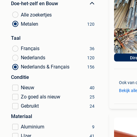
Doe-het-zelf en Bouw
Alle zoekertjes
Metalen
120
Taal
Français
36
Nederlands
120
Dir
Nederlands & Français
156
Conditie
Ook van 
Nieuw
40
Bekijk all
Zo goed als nieuw
25
Gebruikt
24
Materiaal
Aluminium
9
IJzer
41