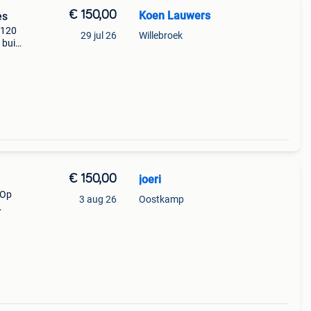
€ 150,00
Koen Lauwers
es
29 jul 26
Willebroek
 buis
€ 150,00
joeri
 Op
3 aug 26
Oostkamp