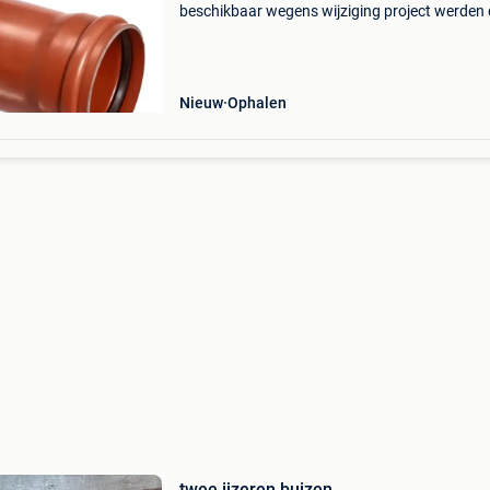
beschikbaar wegens wijziging project werden
buizen niet gebruikt
Nieuw
Ophalen
twee ijzeren buizen