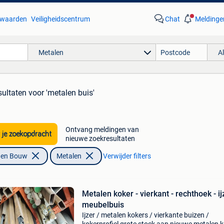
waarden
Veiligheidscentrum
Chat
Meldinge
Metalen
A
sultaten
voor 'metalen buis'
Ontvang meldingen van
 je zoekopdracht
nieuwe zoekresultaten
f en Bouw
Metalen
Verwijder filters
Metalen koker - vierkant - rechthoek - ij
meubelbuis
Ijzer / metalen kokers / vierkante buizen /