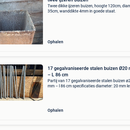
Twee dikke ijzeren buizen, hoogte 120cm, dia
35cm, wanddikte 4mm in goede staat.
Ophalen
17 gegalvaniseerde stalen buizen Ø20
– L 86 cm
Partij van 17 gegalvaniseerde stalen buizen ø
mm – l 86 cm specificaties diameter: 20 mm le
86 cm aantal: 17 stuks materiaal: gegalvanise
staal holle ronde buizen gebruikte maar degelij
Ophalen