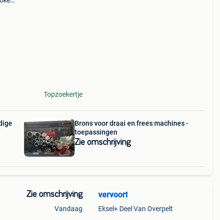
kokers
ndige
Topzoekertje
dige
Brons voor draai en frees machines -
toepassingen
Zie omschrijving
Zie omschrijving
vervoort
Vandaag
Eksel+ Deel Van Overpelt