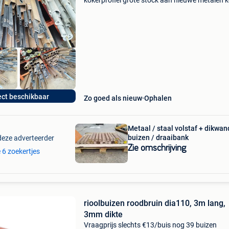
kokerprofiel grote stock aan nieuwe metalen 
en buizen. Bij mij kan je terecht voor mooie
reststukken kokerprofiel. Zowel dik als dunwa
profielen
ect beschikbaar
Zo goed als nieuw
Ophalen
Metaal / staal volstaf + dikwan
buizen / draaibank
deze adverteerder
Zie omschrijving
e 6 zoekertjes
rioolbuizen roodbruin dia110, 3m lang,
3mm dikte
Vraagprijs slechts €13/buis nog 39 buizen