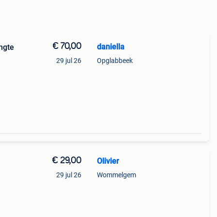
€ 70,00
daniella
ngte
29 jul 26
Opglabbeek
€ 29,00
Olivier
29 jul 26
Wommelgem