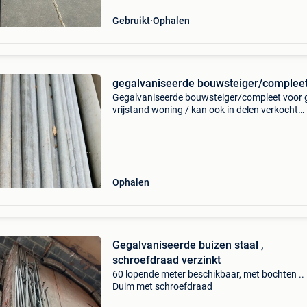
Gebruikt
Ophalen
gegalvaniseerde bouwsteiger/compleet
Gegalvaniseerde bouwsteiger/compleet voor 
vrijstand woning / kan ook in delen verkocht
worden 60 buizen van 6 meter 20 buizen van 
meter 30 buizen van 3 meter 20 buizen van 2 
150 buizen v
Ophalen
Gegalvaniseerde buizen staal ,
schroefdraad verzinkt
60 lopende meter beschikbaar, met bochten ..
Duim met schroefdraad