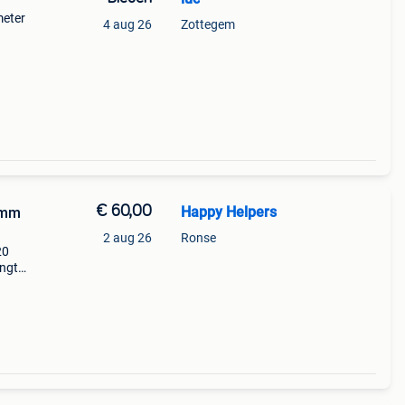
meter
4 aug 26
Zottegem
€ 60,00
Happy Helpers
 mm
2 aug 26
Ronse
20
ngte:
erd
ke st