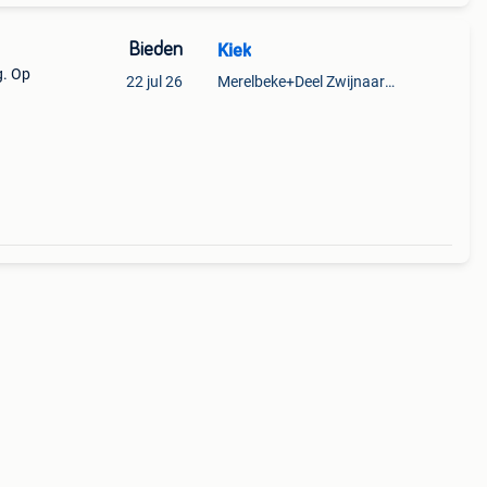
Bieden
Kiek
g. Op
22 jul 26
Merelbeke+Deel Zwijnaarde