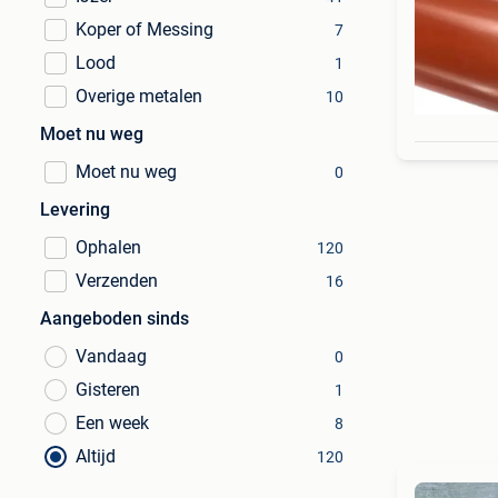
Koper of Messing
7
Lood
1
Overige metalen
10
Moet nu weg
Moet nu weg
0
Levering
Ophalen
120
Verzenden
16
Aangeboden sinds
Vandaag
0
Gisteren
1
Een week
8
Altijd
120