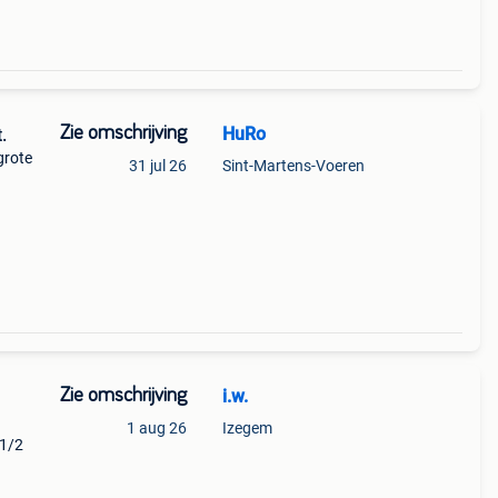
Zie omschrijving
HuRo
.
grote
31 jul 26
Sint-Martens-Voeren
4
meter
Zie omschrijving
i.w.
1 aug 26
Izegem
 1/2