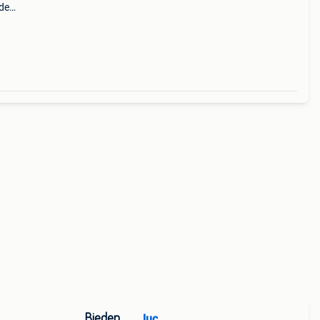
 de
Bieden
luc