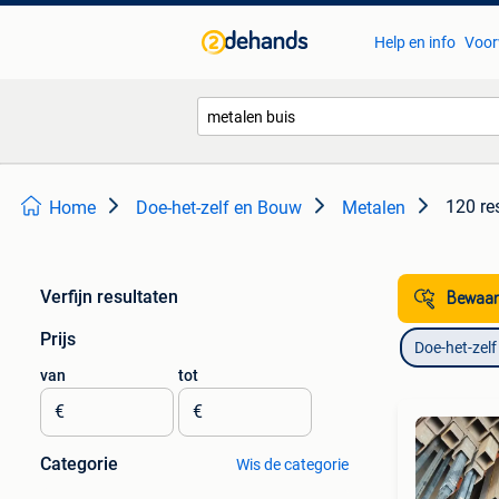
Help en info
Voor
120 re
Home
Doe-het-zelf en Bouw
Metalen
Verfijn resultaten
Bewaar
Prijs
Doe-het-zel
van
tot
€
€
Categorie
Wis de categorie