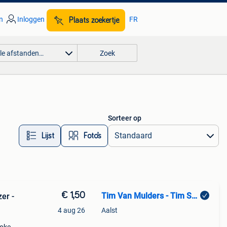
n
Inloggen
FR
Plaats zoekertje
lle afstanden…
Zoek
Sorteer op
Lijst
Foto’s
€ 1,50
Tim Van Mulders - Tim Shop
zer -
4 aug 26
Aalst