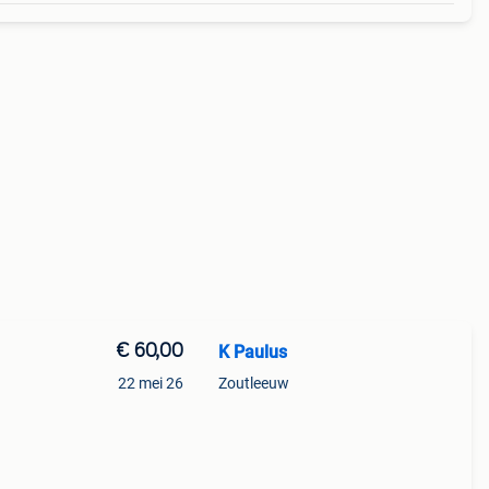
€ 60,00
K Paulus
22 mei 26
Zoutleeuw