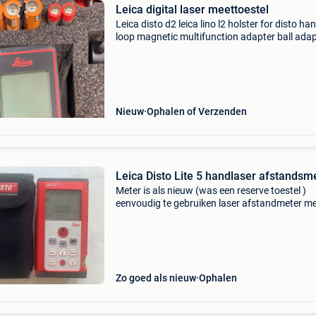
Leica digital laser meettoestel
Leica disto d2 leica lino l2 holster for disto ha
loop magnetic multifunction adapter ball ada
target plate 2 aaa bateries for disto 3 aa bater
for lino manual / safety instructions priducer
Nieuw
Ophalen of Verzenden
Leica Disto Lite 5 handlaser afstandsm
Meter is als nieuw (was een reserve toestel )
eenvoudig te gebruiken laser afstandmeter m
positioneersteun en uitlijngeleiding. Meetbereik
mtr tot 200 mtr. Alleen ophalen en cash betale
Zo goed als nieuw
Ophalen