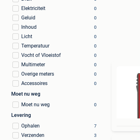
Elektriciteit
0
Geluid
0
Inhoud
0
Licht
0
Temperatuur
0
Vocht of Vloeistof
0
Multimeter
0
Overige meters
0
Accessoires
0
Moet nu weg
Moet nu weg
0
Levering
Ophalen
7
Verzenden
3