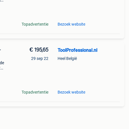
t
disto
ttegr
Topadvertentie
Bezoek website
€ 195,65
ToolProfessional.nl
r
29 sep 22
Heel België
 de
t
r is
Topadvertentie
Bezoek website