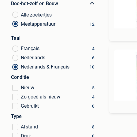
Doe-het-zelf en Bouw
Alle zoekertjes
Meetapparatuur
12
Taal
Français
4
Nederlands
6
Nederlands & Français
10
Conditie
Nieuw
5
Zo goed als nieuw
4
Gebruikt
0
Type
Afstand
8
Druk
0