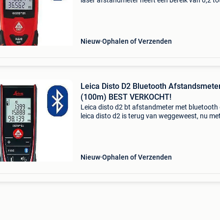
laser afstandmeter heeft een bereik van 0,2 to
40m en is voorzien van bluetooth en de gratis 
sketch app. Met deze app kunt u makkelijk pla
Nieuw
Ophalen of Verzenden
Leica Disto D2 Bluetooth Afstandsmete
(100m) BEST VERKOCHT!
Leica disto d2 bt afstandmeter met bluetooth
leica disto d2 is terug van weggeweest, nu me
ingebouwde bluetooth en meetbereik tot 100
meter! Deze leica disto d2 bt laser afstandmete
de nieuwst
Nieuw
Ophalen of Verzenden