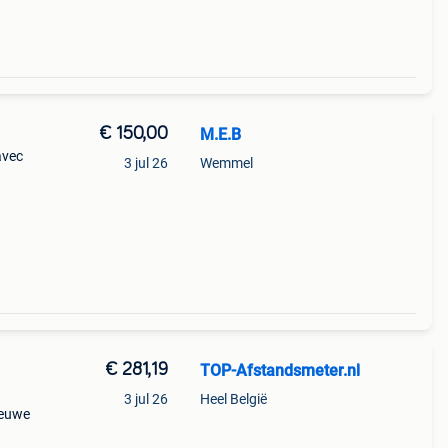
€ 150,00
M.E.B
avec
3 jul 26
Wemmel
€ 281,19
TOP-Afstandsmeter.nl
3 jul 26
Heel België
ieuwe