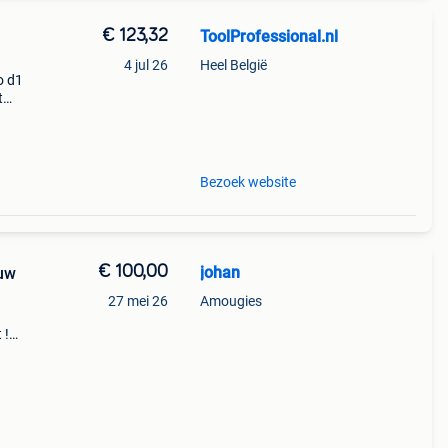
€ 123,32
ToolProfessional.nl
4 jul 26
Heel België
o d1
t
disto
ttegr
Bezoek website
€ 100,00
johan
euw
27 mei 26
Amougies
 !