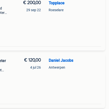
€ 200,00
Topplace
nd
29 sep 22
Roeselare
pter
ies
€ 120,00
Daniel Jacobs
eter
4 jul 26
Antwerpen
et
: 0,2
n.