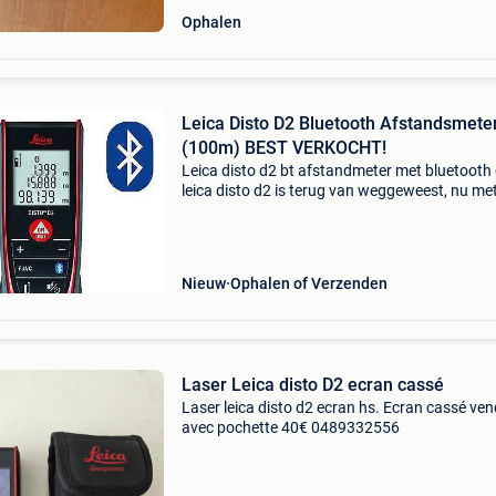
Ophalen
Leica Disto D2 Bluetooth Afstandsmete
(100m) BEST VERKOCHT!
Leica disto d2 bt afstandmeter met bluetooth
leica disto d2 is terug van weggeweest, nu me
ingebouwde bluetooth en meetbereik tot 100
meter! Deze leica disto d2 bt laser afstandmete
de nieuwst
Nieuw
Ophalen of Verzenden
Laser Leica disto D2 ecran cassé
Laser leica disto d2 ecran hs. Ecran cassé ve
avec pochette 40€ 0489332556