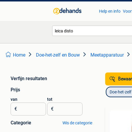
Help en info
Voor
Home
Doe-het-zelf en Bouw
Meetapparatuur
Verfijn resultaten
Bewaar
Prijs
Doe-het-zel
van
tot
€
€
Categorie
Wis de categorie