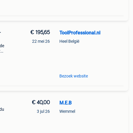
€ 195,65
ToolProfessional.nl
r
22 mei 26
Heel België
 de
t
r is
Bezoek website
€ 40,00
M.E.B
ndu
3 jul 26
Wemmel