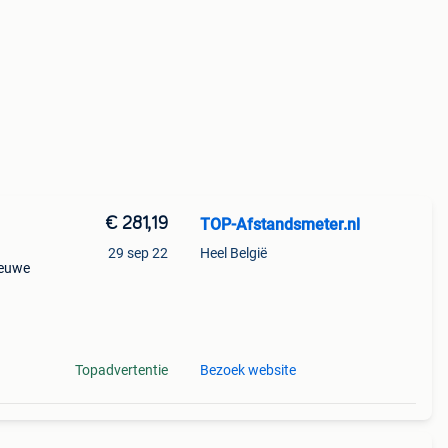
€ 281,19
TOP-Afstandsmeter.nl
29 sep 22
Heel België
ieuwe
Topadvertentie
Bezoek website