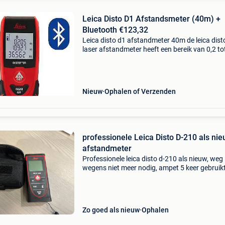
Leica Disto D1 Afstandsmeter (40m) +
Bluetooth €123,32
Leica disto d1 afstandmeter 40m de leica dist
laser afstandmeter heeft een bereik van 0,2 to
40m en is voorzien van bluetooth en de gratis 
sketch app. Met deze app kunt u makkelijk pla
Nieuw
Ophalen of Verzenden
professionele Leica Disto D-210 als ni
afstandmeter
Professionele leica disto d-210 als nieuw, weg
wegens niet meer nodig, ampet 5 keer gebruikt
Kan tot 80m meter ver kijken :)
Zo goed als nieuw
Ophalen