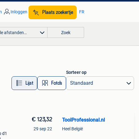
n
Inloggen
FR
Plaats zoekertje
lle afstanden…
Zoek
Sorteer op
Lijst
Foto’s
€ 123,32
ToolProfessional.nl
29 sep 22
Heel België
o d1