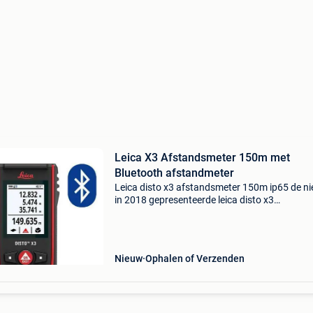
Leica X3 Afstandsmeter 150m met
Bluetooth afstandmeter
Leica disto x3 afstandsmeter 150m ip65 de n
in 2018 gepresenteerde leica disto x3
afstandsmeter is samen met de disto x4 de
nieuwste toevoeging aan het afstandsmeter
gamma van leica geosystems. D
Nieuw
Ophalen of Verzenden