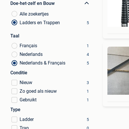
Doe-het-zelf en Bouw
Alle zoekertjes
Ladders en Trappen
5
Taal
Français
1
Nederlands
4
Nederlands & Français
5
Conditie
Nieuw
3
Zo goed als nieuw
1
Gebruikt
1
Type
Ladder
5
Trap
0