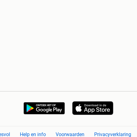
esvol
Help en info
Voorwaarden
Privacyverklaring