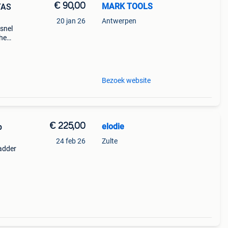
€ 90,00
MARK TOOLS
TAS
20 jan 26
Antwerpen
 snel
che
.
Bezoek website
€ 225,00
elodie
p
24 feb 26
Zulte
ladder
.