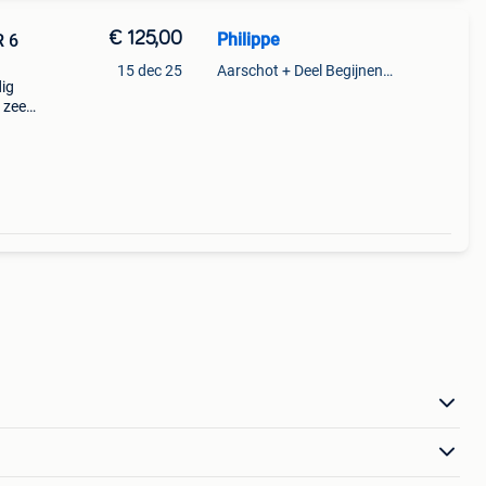
€ 125,00
Philippe
15 dec 25
Aarschot + Deel Begijnendijk
dig
 zeer
eine