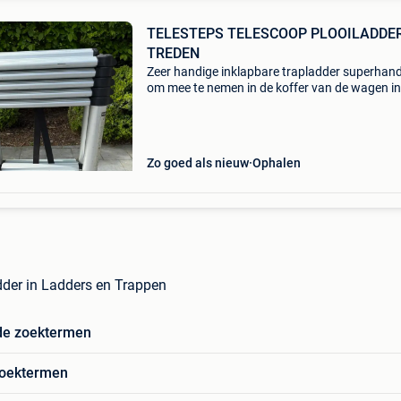
TELESTEPS TELESCOOP PLOOILADDER 6
TREDEN
Zeer handige inklapbare trapladder superhan
om mee te nemen in de koffer van de wagen in
goede staat, geen verfspatten ! Kan op
verschillende hoogtes worden geblokkeerd, kl
step of hogere
Zo goed als nieuw
Ophalen
dder in Ladders en Trappen
de zoektermen
zoektermen