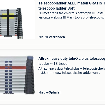
Telescoopladder ALLE maten GRATIS 
telescoop ladder Soft
Nu met gratis tas en gratis bezorgen !!! Bestel
via onze website !!! Mark tools pro telescopis
ladder in alle maten vanaf € 90 (exclusief btw)
Bekijk alle maten op onze website nu met gr
Nieuw
Verzenden
Altrex heavy duty tele-XL plus telescoo
ladder -- 13 treden
Altrex heavy duty tele-xl plus – telescopische 
– 3,8 m – nieuw telescopische ladder van
topkwaliteit van het merk altrex. Heavy duty
uitvoering – extra stevig, stabiel en duurzaam
Geschikt voo
Nieuw
Ophalen