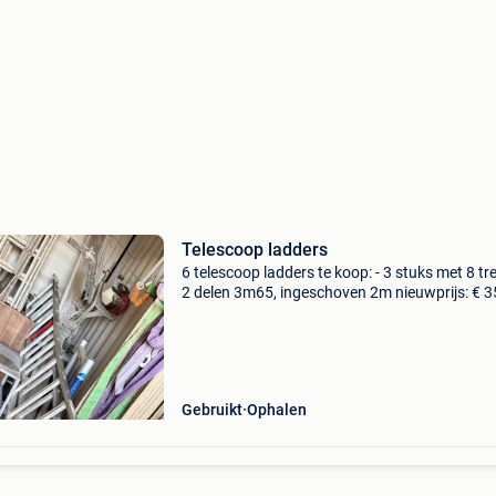
Telescoop ladders
6 telescoop ladders te koop: - 3 stuks met 8 tr
2 delen 3m65, ingeschoven 2m nieuwprijs: € 
per stuk te koop voor: € 120 per stuk - 2 stuks
12 tredes x 2 delen 5m65, ingeschoven
Gebruikt
Ophalen