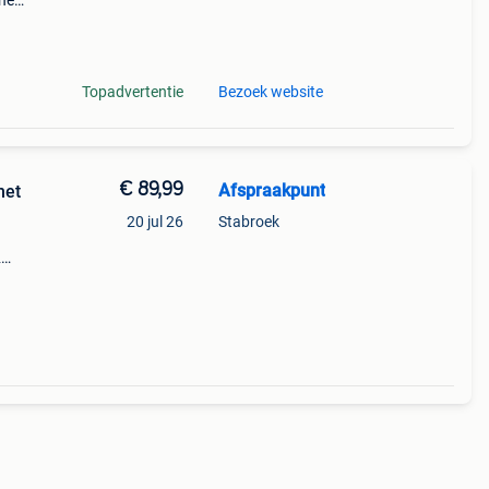
che
.
Topadvertentie
Bezoek website
€ 89,99
Afspraakpunt
met
20 jul 26
Stabroek
2
 de