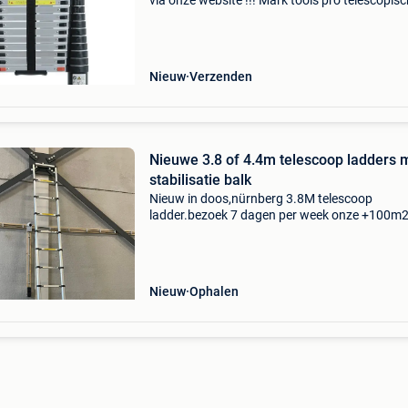
via onze website !!! Mark tools pro telescopis
ladder in alle maten vanaf € 90 (exclusief btw)
Bekijk alle maten op onze website nu met gr
Nieuw
Verzenden
Nieuwe 3.8 of 4.4m telescoop ladders 
stabilisatie balk
Nieuw in doos,nürnberg 3.8M telescoop
ladder.bezoek 7 dagen per week onze +100m
showroom op industrieterrein hoogerheide op
nederlandse grens boven antwerpen
☎️0031639515622,meerdere op voorraad.
Nieuw
Ophalen