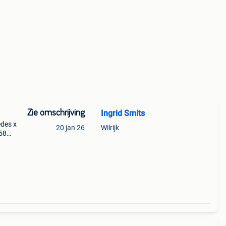
Zie omschrijving
Ingrid Smits
edes x
20 jan 26
Wilrijk
358
 met