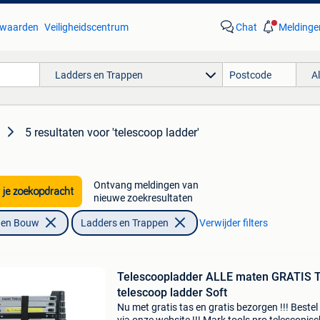
waarden
Veiligheidscentrum
Chat
Meldinge
Ladders en Trappen
A
5 resultaten
voor 'telescoop ladder'
Ontvang meldingen van
 je zoekopdracht
nieuwe zoekresultaten
f en Bouw
Ladders en Trappen
Verwijder filters
Telescoopladder ALLE maten GRATIS 
telescoop ladder Soft
Nu met gratis tas en gratis bezorgen !!! Bestel