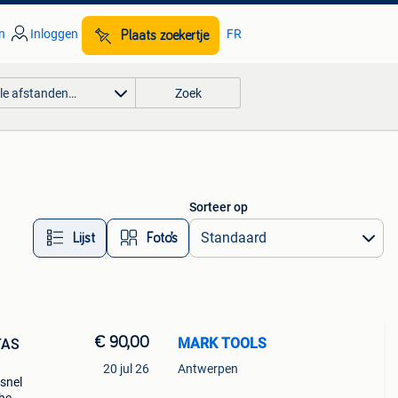
n
Inloggen
FR
Plaats zoekertje
lle afstanden…
Zoek
Sorteer op
Lijst
Foto’s
€ 90,00
MARK TOOLS
TAS
20 jul 26
Antwerpen
 snel