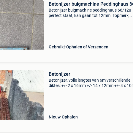
Betonijzer buigmachine Peddinghaus 6
Betonijzer buigmachine peddinghaus 66/12u
perfect staat, kan gaan tot 12mm. Topmerk,
nieuwprijs 365. Enkel serieuze reacties/biedin
Gebruikt
Ophalen of Verzenden
Betonijzer
Betonijzer, volle lengtes van 6m verschillende
diktes: +/- 2 x 16mm +/- 14 x 12mm +/- 4 x 1
+/- 4 x 8mm + nog heel wat restlengtes alles t
samen te koop, doe een mooi bod. Overschot 
bouw. Beto
Nieuw
Ophalen