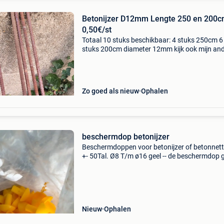
Betonijzer D12mm Lengte 250 en 200c
0,50€/st
Totaal 10 stuks beschikbaar: 4 stuks 250cm 6
stuks 200cm diameter 12mm kijk ook mijn an
zoekertjes a.u.b
Zo goed als nieuw
Ophalen
beschermdop betonijzer
Beschermdoppen voor betonijzer of betonnett
+- 50Tal. Ø8 T/m ø16 geel -- de beschermdop 
bescherming tegen ongevallen met stekeinde
de bouwplaats. De dop wordt op het stekeind
geplaatst. D
Nieuw
Ophalen