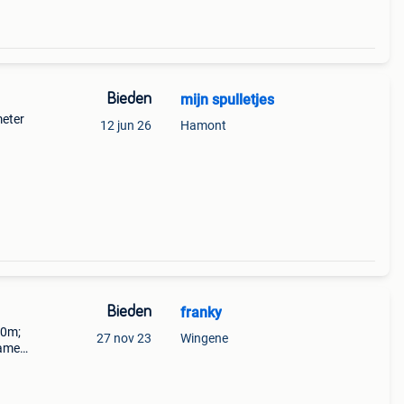
Bieden
mijn spulletjes
meter
12 jun 26
Hamont
Bieden
franky
10m;
27 nov 23
Wingene
samen
m