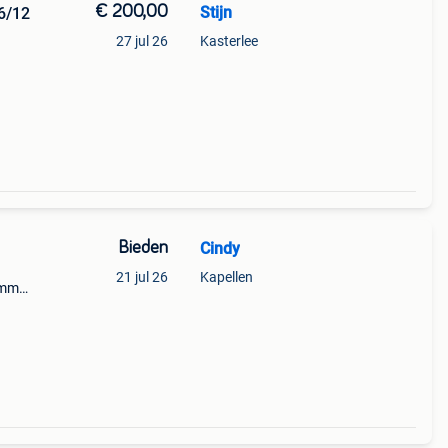
€ 200,00
Stijn
6/12
27 jul 26
Kasterlee
gen
Bieden
Cindy
21 jul 26
Kapellen
0mm
e
van