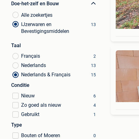
Doe-het-zelf en Bouw
Alle zoekertjes
IJzerwaren en
13
Bevestigingsmiddelen
Taal
Français
2
Nederlands
13
Nederlands & Français
15
Conditie
Nieuw
6
Zo goed als nieuw
4
Gebruikt
1
Type
Bouten of Moeren
0