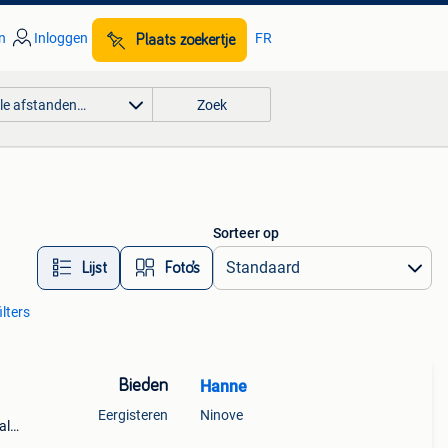
n
Inloggen
FR
Plaats zoekertje
lle afstanden…
Zoek
Sorteer op
Lijst
Foto’s
ilters
Bieden
Hanne
Eergisteren
Ninove
al
 te