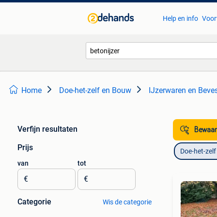
Help en info
Voor
Home
Doe-het-zelf en Bouw
IJzerwaren en Beve
Verfijn resultaten
Bewaar
Prijs
Doe-het-zel
van
tot
€
€
Categorie
Wis de categorie