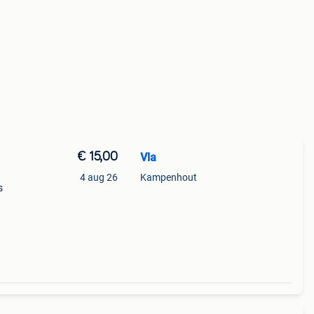
€ 15,00
Vla
4 aug 26
Kampenhout
s