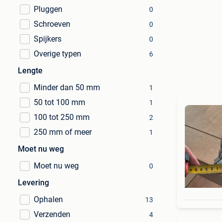
Pluggen
0
Schroeven
0
Spijkers
0
Overige typen
6
Lengte
Minder dan 50 mm
1
50 tot 100 mm
1
100 tot 250 mm
2
250 mm of meer
1
Moet nu weg
Moet nu weg
0
Levering
Ophalen
13
Verzenden
4