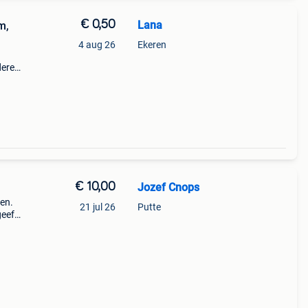
€ 0,50
Lana
m,
4 aug 26
Ekeren
dere
€ 10,00
Jozef Cnops
en.
21 jul 26
Putte
geeft
n op