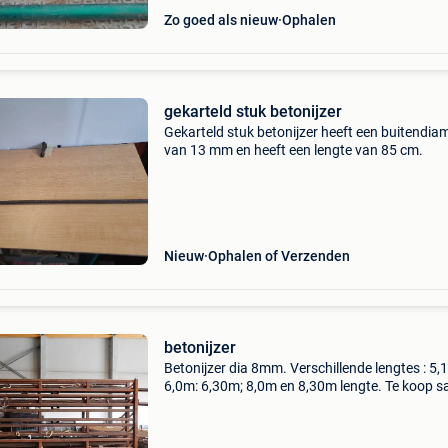
Zo goed als nieuw
Ophalen
gekarteld stuk betonijzer
Gekarteld stuk betonijzer heeft een buitendia
van 13 mm en heeft een lengte van 85 cm.
Nieuw
Ophalen of Verzenden
betonijzer
Betonijzer dia 8mm. Verschillende lengtes : 5,
6,0m: 6,30m; 8,0m en 8,30m lengte. Te koop 
met 6 stevige stapelrekken met afmetingen 6
lengte en 0,5m breedte en hoogte 0,45m
(uitwendig). Inw