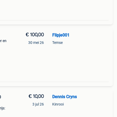
€ 100,00
Flipje001
r en
30 mei 26
Temse
€ 10,00
Dennis Cryns
0
3 jul 26
Kinrooi
ijs: