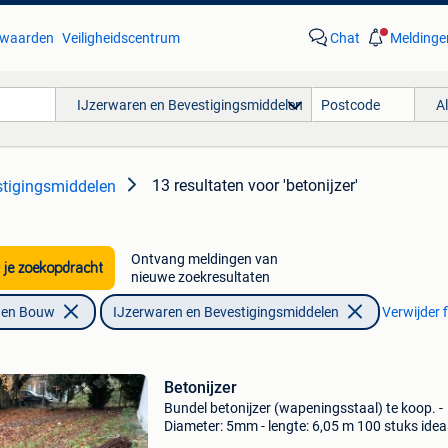
waarden
Veiligheidscentrum
Chat
Meldinge
IJzerwaren en Bevestigingsmiddelen
A
13 resultaten
voor 'betonijzer'
stigingsmiddelen
Ontvang meldingen van
 je zoekopdracht
nieuwe zoekresultaten
f en Bouw
IJzerwaren en Bevestigingsmiddelen
Verwijder f
Betonijzer
Bundel betonijzer (wapeningsstaal) te koop. -
Diameter: 5mm - lengte: 6,05 m 100 stuks idea
voor funderingen of andere bouwprojecten. Af