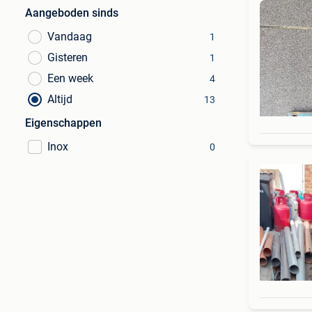
Aangeboden sinds
Vandaag
1
Gisteren
1
Een week
4
Altijd
13
Eigenschappen
Inox
0