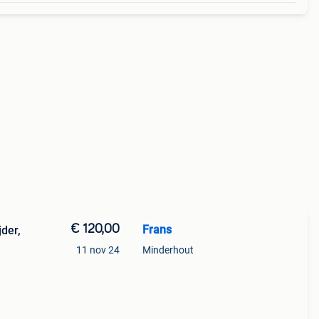
€ 120,00
Frans
jder,
11 nov 24
Minderhout