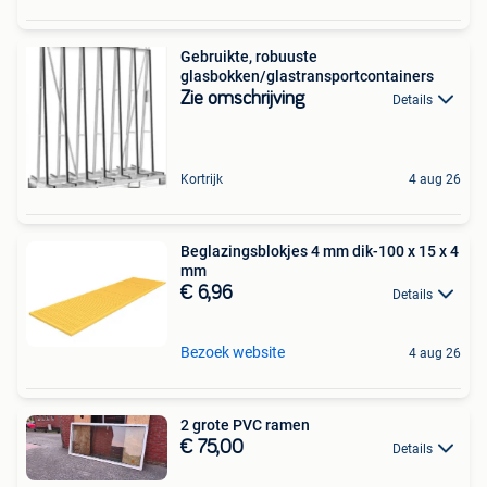
Gebruikte, robuuste
glasbokken/glastransportcontainers
Zie omschrijving
Details
Kortrijk
4 aug 26
Beglazingsblokjes 4 mm dik-100 x 15 x 4
mm
€ 6,96
Details
Bezoek website
4 aug 26
2 grote PVC ramen
€ 75,00
Details