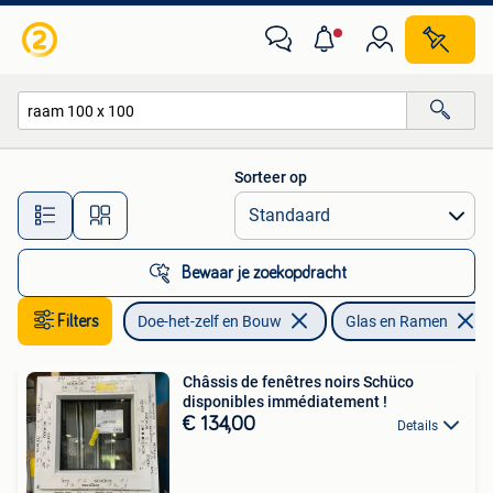
Glas en Ramen
Sorteer op
Alle afstanden…
Bewaar je zoekopdracht
Filters
Doe-het-zelf en Bouw
Glas en Ramen
Châssis de fenêtres noirs Schüco
disponibles immédiatement !
€ 134,00
Details