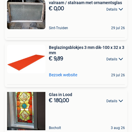
valraam / stalraam met ornamentsglas
€ 0,00
Details
Sint-Truiden
29 jul 26
Beglazingsblokjes 3 mm dik-100 x 32 x 3
mm
€ 9,89
Details
Bezoek website
29 jul 26
Glas in Lood
€ 180,00
Details
Bocholt
3 aug 26