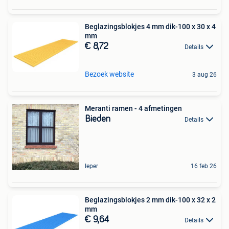
Beglazingsblokjes 4 mm dik-100 x 30 x 4
mm
€ 8,72
Details
Bezoek website
3 aug 26
Meranti ramen - 4 afmetingen
Bieden
Details
Ieper
16 feb 26
Beglazingsblokjes 2 mm dik-100 x 32 x 2
mm
€ 9,64
Details