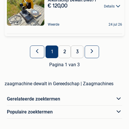
Afkortschijf Dewalt DW871
€ 120,00
Details
Weerde
24 jul 26
1
2
3
Pagina 1 van 3
zaagmachine dewalt in Gereedschap | Zaagmachines
Gerelateerde zoektermen
Populaire zoektermen