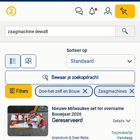
Gereedschap | Zaagmachines
Sorteer op
Alle afstanden…
Bewaar je zoekopdracht
Filters
Doe-het-zelf en Bouw
Zaagmachines
Nieuwe Milwaukee set ter overname
Bouwjaar 2026
Gereserveerd
Details
Topzoekertje
Arendonk & Deel Retie
Vandaag