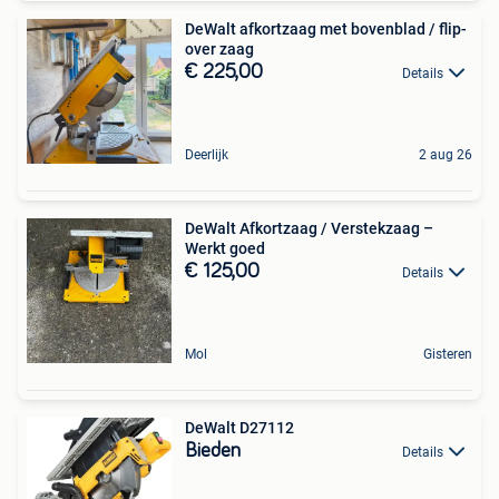
DeWalt afkortzaag met bovenblad / flip-
over zaag
€ 225,00
Details
Deerlijk
2 aug 26
DeWalt Afkortzaag / Verstekzaag –
Werkt goed
€ 125,00
Details
Mol
Gisteren
DeWalt D27112
Bieden
Details