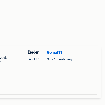
Bieden
Gomat11
voet:
6 jul 25
Sint-Amandsberg
: