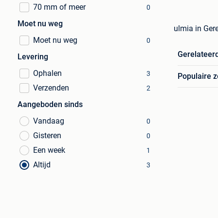
70 mm of meer
0
Moet nu weg
ulmia in Ge
Moet nu weg
0
Gerelateer
Levering
Ophalen
3
Populaire 
Verzenden
2
Aangeboden sinds
Vandaag
0
Gisteren
0
Een week
1
Altijd
3