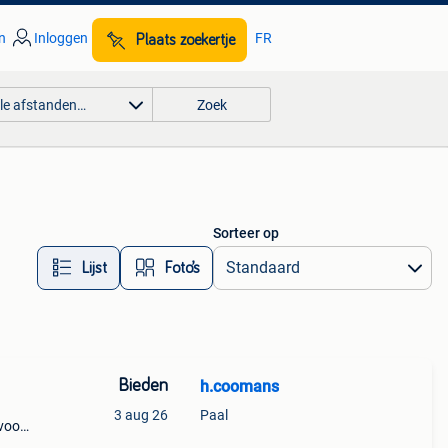
n
Inloggen
FR
Plaats zoekertje
lle afstanden…
Zoek
Sorteer op
Lijst
Foto’s
Bieden
h.coomans
3 aug 26
Paal
voor