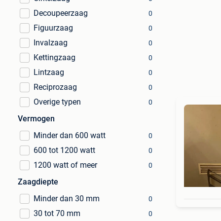
Decoupeerzaag
0
Figuurzaag
0
Invalzaag
0
Kettingzaag
0
Lintzaag
0
Reciprozaag
0
Overige typen
0
Vermogen
Minder dan 600 watt
0
600 tot 1200 watt
0
1200 watt of meer
0
Zaagdiepte
Minder dan 30 mm
0
30 tot 70 mm
0