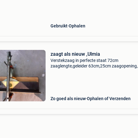
geplaatste zaagblad.de zaag kan hoeken mak
wordt vaak in professionele w
Gebruikt
Ophalen
zaagt als nieuw ,Ulmia
Verstekzaag in perfecte staat 72cm
zaaglengte,geleider 63cm,25cm zaagopening
weg wegens pensioen, opruiming en noodzaa
nieuwprijs kan u vinden op internet (toolnatie 
bijkomende info).
Zo goed als nieuw
Ophalen of Verzenden