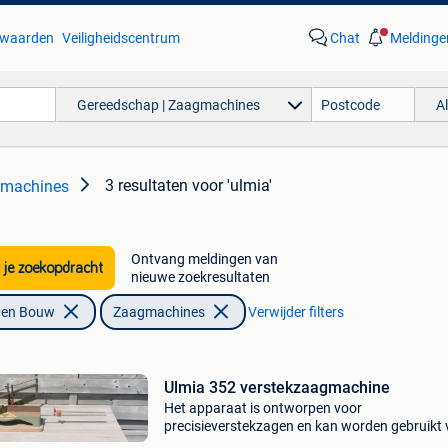
waarden
Veiligheidscentrum
Chat
Meldinge
Gereedschap | Zaagmachines
A
3 resultaten
voor 'ulmia'
gmachines
Ontvang meldingen van
 je zoekopdracht
nieuwe zoekresultaten
f en Bouw
Zaagmachines
Verwijder filters
Ulmia 352 verstekzaagmachine
Het apparaat is ontworpen voor
precisieverstekzagen en kan worden gebruikt 
zowel hout als metaal, afhankelijk van het