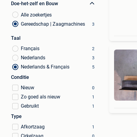
Doe-het-zelf en Bouw
Alle zoekertjes
Gereedschap | Zaagmachines
3
Taal
Français
2
Nederlands
3
Nederlands & Français
5
Conditie
Nieuw
0
Zo goed als nieuw
1
Gebruikt
1
Type
Afkortzaag
1
Cirkelzaag
0