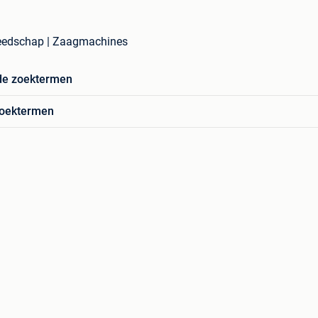
reedschap | Zaagmachines
de zoektermen
zoektermen