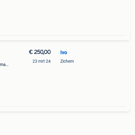
en en
€ 250,00
Ivo
23 mrt 24
Zichem
,mag
k.de
voor